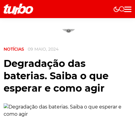
Elétricos
História
Técnica
NOTÍCIAS
09 MAIO, 2024
Comerciais
Testes
Degradação das
Curiosidades
baterias. Saiba o que
Marcas
esperar e como agir
Elétricos
Técnica
Testes