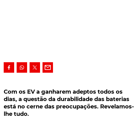
Com os EV a ganharem adeptos todos os dias,
a questão da durabilidade das baterias está no
Com os EV a ganharem adeptos todos os
cerne das preocupações. Revelamos-lhe tudo.
dias, a questão da durabilidade das baterias
está no cerne das preocupações. Revelamos-
Com a Mobilidade Eléctrica a conquistar adeptos
lhe tudo.
todos os dias, a questão da durabilidade das
baterias, assim como da capacidade que perdem
com o passar dos anos, surge como uma das