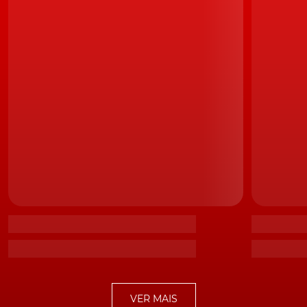
Os veículos elétricos são uma presença cada vez mais frequente, apesar
da preocupação com a durabilidade das baterias
No entanto, também não é menos verdade que, o
Veículo Elétrico do presente, não é isento de aspectos
negativos; inclusive, no domínio ambiental. Pois,
embora sendo certo que praticamente não polui na
utilização, também é verdade que, aspectos como o das
terras raras
, altamente poluentes, que são utilizadas nas
baterias, continuam sendo um problema por resolver.
Nomeadamente, a partir do momento em que as
baterias deixam de conseguir cumprir os requisitos
necessários - capacidade de armazenamento,
principalmente - à sua utilização.
LEIA TAMBÉM
Oito em cada dez. Portugueses acreditam que o
VER MAIS
carro elétrico será o futuro