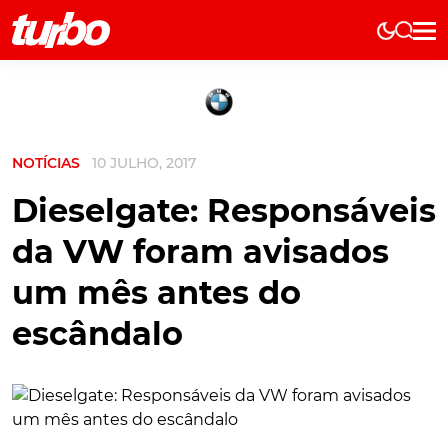
Elétricos
História
Técnica
NOTÍCIAS
10 JULHO, 2017
Comerciais
Testes
Dieselgate: Responsáveis
Curiosidades
da VW foram avisados
Marcas
um mês antes do
Elétricos
escândalo
Técnica
Testes