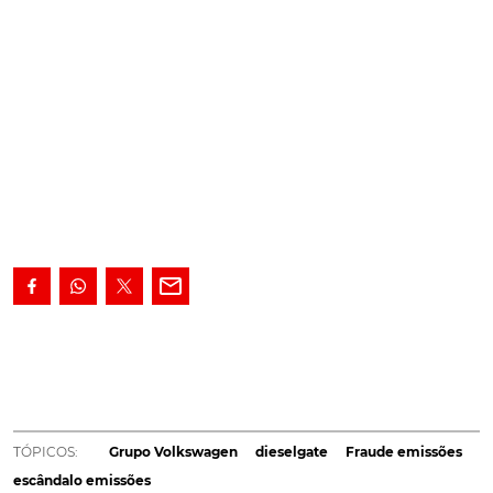
Novas informações sugerem que o anterior CEO do
consórcio alemão, Martin Winterkorn, e outros
responsáveis da VW foram avisados um mês antes
do escândalo sobre os elevados custos inerentes à
fraude das emissões. O membro do grupo VAG preso
TÓPICOS:
Grupo Volkswagen
dieselgate
Fraude emissões
nos Estados Unidos revelou que um mês antes das
escândalo emissões