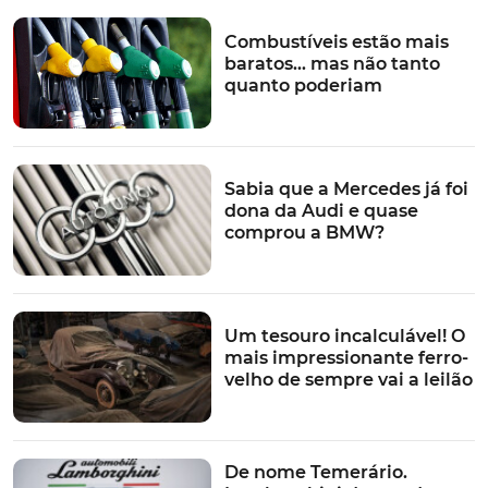
Shine e Shine Pack), enquanto,
a Diesel, a escolha
reside no
BlueHDi 130
S&S,
com as mesmas opções:
Combustíveis estão mais
CVM6 (Live Pack, Feel, Feel Pack, C-Series, Shine e Shine
baratos… mas não tanto
Pack) ou EAT8 (Feel, Feel Pack, C-Series, Shine e Shine
quanto poderiam
Pack).
Sabia que a Mercedes já foi
dona da Audi e quase
Finalmente, o
híbrido plug-in, baseia-se na
comprou a BMW?
motorização
Hybrid 225 S&S EAT8
e está disponível,
como já foi referido, com os níveis de equipamento Feel,
Feel Pack, C-Series, Shine e Shine Pack.
Um tesouro incalculável! O
Quanto à estrutura de preços, é a seguinte:
mais impressionante ferro-
velho de sempre vai a leilão
LIVE
FEEL
C-
SHINE
Motores
FEEL
SHINE
PACK
PACK
SERIES
PACK
1.2 PureTech
31.162
31912
33.762
34.562
36.202
37.052
De nome Temerário.
130 S&S