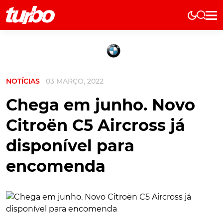
Elétricos
História
Técnica
NOTÍCIAS
03 MARÇO, 2022
Comerciais
Testes
Chega em junho. Novo
Curiosidades
Citroën C5 Aircross já
Marcas
disponível para
Elétricos
encomenda
Técnica
Testes