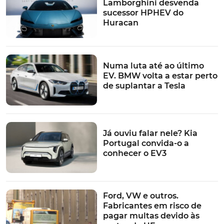
Lamborghini desvenda
€
€
€
€
€
€
CVM6
sucessor HPHEV do
Huracan
1.2 PureTech
35.492
37.342
38.142
39.822
40.672
-
130 S&S EAT8
€
€
€
€
€
1.5 BlueHDi
34.857
35.677
37.457
38.257
39.737
40.587
130 S&S
Numa luta até ao último
€
€
€
€
€
€
CVM6
EV. BMW volta a estar perto
de suplantar a Tesla
1.5 BlueHDi
38.632
40.482
41.282
42.962
43.812
-
130 S&S EAT8
€
€
€
€
€
Hybrid 225
43.367
45.517
46.017
47.697
48.347
-
S&S EAT8
€
€
€
€
€
Já ouviu falar nele? Kia
TÓPICOS:
Portugal convida-o a
conhecer o EV3
Portugal
Restyling
Atualização
Encomendas
Citroën
Citroën C5 Aircross
Ford, VW e outros.
Fabricantes em risco de
pagar multas devido às