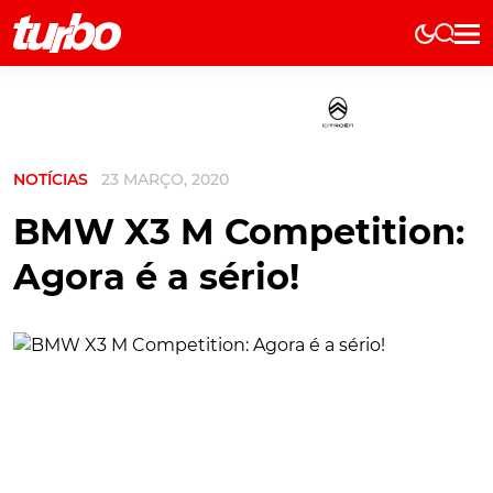
Elétricos
História
Técnica
NOTÍCIAS
23 MARÇO, 2020
Comerciais
Testes
BMW X3 M Competition:
Curiosidades
Agora é a sério!
Marcas
Elétricos
Técnica
Testes