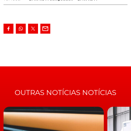
O primeiro contacto com o novo
BMW X3 M
Competition
(121 200 €) não podia ter sido mais
satisfatório. Acelerando por uma estrada com perfil de
IC, a suspensão com molas de aço e amortecedores
adaptativos não precisa dos modos desportivos para
segurar os movimentos da carroçaria.
A estrutura do X3 M Competition foi reforçada para aguentar as
acelerações laterais típicas da condução em pista
OUTRAS NOTÍCIAS NOTÍCIAS
Pack M Competition
As jantes de 21'', tal como o escape desportivo M ou os
bancos desportivos BMW M, que nos ajudam a resistir
às fortes acelerações laterais, fazem parte do
Pack M