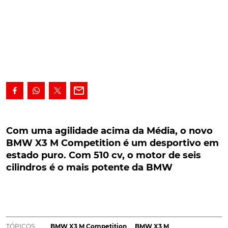
Com uma agilidade acima da Média, o novo
BMW X3 M Competition é um desportivo em
Com uma agilidade acima da Média, o novo
estado puro. Com 510 cv, o motor de seis
BMW X3 M Competition é um desportivo em
cilindros é o mais potente da BMW
estado puro. Com 510 cv, o motor de seis
cilindros é o mais potente da BMW
Depois da aceleração em estado puro do
X5 M e X6
M
, a BMW entra numa dimensão de eficácia com o
X3 M Competition. A agilidade acima da média é
coroada com os 510 cv do motor de seis cilindros
mais potente da BMW
.
TÓPICOS:
BMW X3 M Competition
BMW X3 M