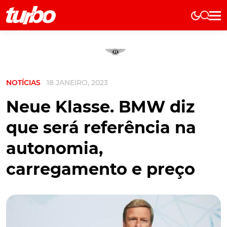
Elétricos
História
Técnica
NOTÍCIAS
18 JANEIRO, 2023
Comerciais
Testes
Neue Klasse. BMW diz
Curiosidades
que será referência na
Marcas
autonomia,
Elétricos
carregamento e preço
Técnica
Testes