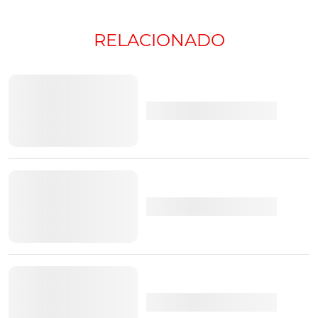
BMW híbridos ocupam o palco em Genebra
RELACIONADO
Novo BMW X5 híbrido revelado
BMW Vision M Next antevê o herdeiro do i8
Fonte:
AutomotiveNews Europe
e
BMW
TÓPICOS:
BMW