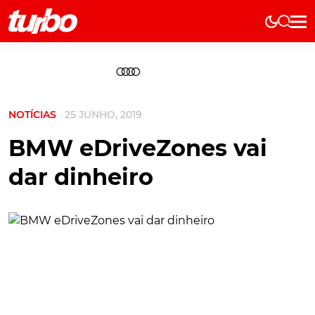
Elétricos
História
Técnica
NOTÍCIAS
25 JUNHO, 2019
Comerciais
Testes
BMW eDriveZones vai
Curiosidades
dar dinheiro
Marcas
Elétricos
Técnica
Testes