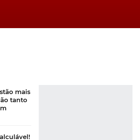
stão mais
ão tanto
am
alculável!