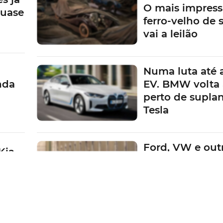
O mais impress
quase
ferro-velho de
vai a leilão
Numa luta até 
nda
EV. BMW volta 
perto de suplan
Tesla
Ford, VW e outr
Kia
Fabricantes em
a
pagar multas d
metas da UE