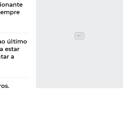
ionante
 sempre
AD
ao último
a estar
tar a
os.
 risco de
evido às