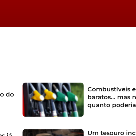
Combustíveis e
o do
baratos… mas n
quanto poderi
Um tesouro inc
s já