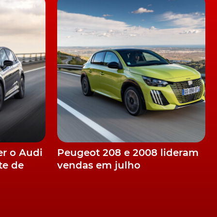
er o Audi
Peugeot 208 e 2008 lideram
te de
vendas em julho