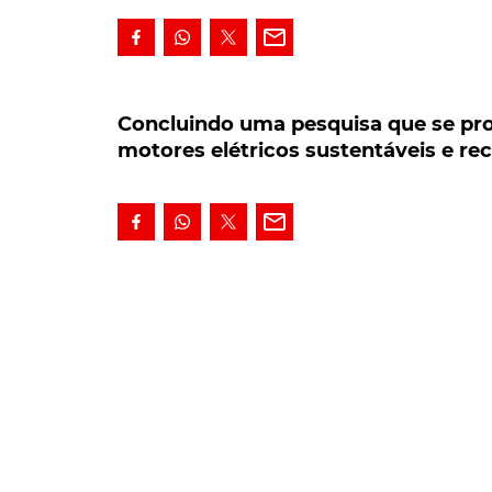
Concluindo uma pesquisa que se prolon
elétricos sustentáveis e recicláveis
Concluindo uma pesquisa que se prol
motores elétricos sustentáveis e rec
Concluindo uma pesquisa que se prolongou
caminho a seguir, visando a sustentabilida
britânico pretende avançar para o futuro. 
terras raras, processo nunca feito, terá a 
Assumido o compromisso de passar a oferecer 
Bentley
vê, assim, na reciclagem de ímanes de 
solução para levar a cabo este desafio.
Intitulado RaRE (Reciclagem de terras raras p
trabalho concluído na Universidade de Birm
extração de ímanes, a partir de resíduos de ap
LEIA TAMBÉM