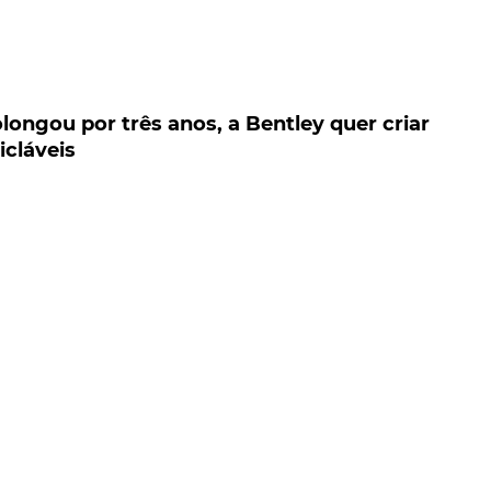
gou por três anos, a Bentley quer criar motore
ongou por três anos, a Bentley quer criar
icláveis
 por três anos, a Bentley acaba de anunciar um
de dos motores elétricos, com os quais o fabricante
A aplicação, que passa pela reciclagem de ímanes de
sua primeira aplicação em 2026.
apenas veículos híbridos ou elétricos, até 2026, a
terras raras, para utilização em motores auxiliares, a
ara máquinas eletrónicas), esta pesquisa apoia-se no
ingham, Inglaterra, no desenvolvimento de um método 
arelhos eletrónicos.