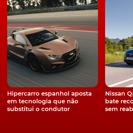
sustentáveis."
A
Bentley
refere, ainda, que este estudo ser
OCTOPUS, o qual visa desenvolver um eixo e
suportar arquiteturas de veículos elétricos.
Hipercarro espanhol aposta
Nissan 
em tecnologia que não
bate rec
substitui o condutor
sem reab