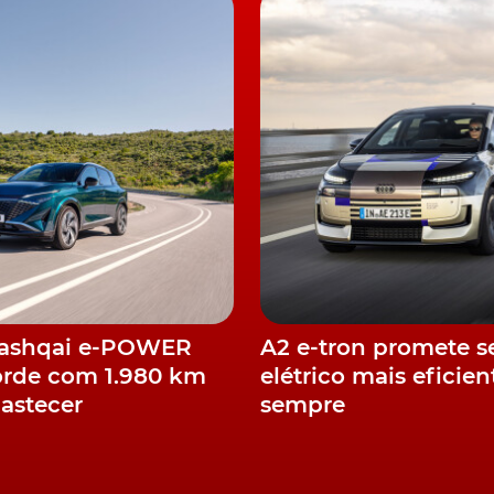
á executado em paralelo ao programa de pesquisa
letrónico integrado sem ímanes de neodímio, para
Qashqai e-POWER
A2 e-tron promete s
orde com 1.980 km
elétrico mais eficien
astecer
sempre