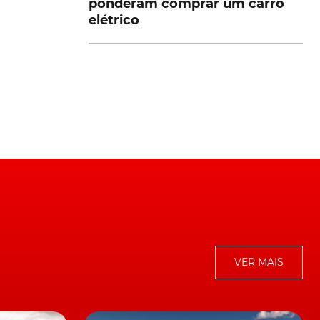
ponderam comprar um carro
elétrico
ca
 e
 e
VER MAIS
os