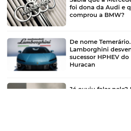
foi dona da Audi e 
comprou a BMW?
De nome Temerário.
Lamborghini desve
sucessor HPHEV do
Huracan
Já ouviu falar nele? 
Portugal convida-o 
conhecer o EV3