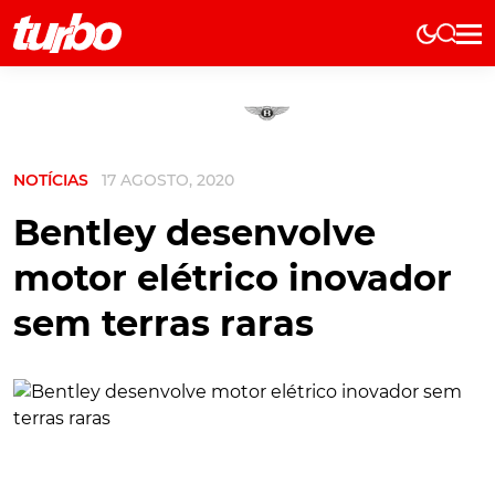
Elétricos
História
Técnica
NOTÍCIAS
17 AGOSTO, 2020
Comerciais
Testes
Bentley desenvolve
Curiosidades
motor elétrico inovador
Marcas
sem terras raras
Elétricos
Técnica
Testes