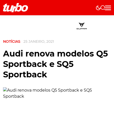
Elétricos
História
Técnica
NOTÍCIAS
25 JANEIRO, 2021
Comerciais
Testes
Audi renova modelos Q5
Curiosidades
Sportback e SQ5
Marcas
Sportback
Elétricos
Técnica
Testes