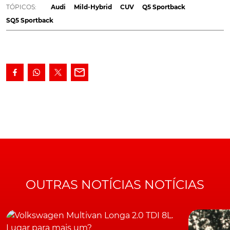
TÓPICOS:
Audi
Mild-Hybrid
CUV
Q5 Sportback
Após o lançamento do Q3 Sportback e do
e-tron
SQ5 Sportback
Sportback
, a Audi renovou o seu terceiro crossover
utility Vehicle ou CUV, Q5 Sportback. O topo de gama
deste SUV coupé de linhas desportivas é o SQ5
Sportback TDi, equipado com motor de 3,0 litros de 341
cv.
Aquele bloco
V6
turbodiesel, está associado a um
sistema híbrido suave (mild-hybrid) de 48V, recebeu
novos pistões em aço forjado em vez de alumínio, um
novo sensor piezo-elétrico que monitoriza os injetores
das válvulas, tubos de entrada de admissão mais curtos
e um radiador indireto de água para o intercooler.
OUTRAS NOTÍCIAS NOTÍCIAS
O resultado daquela combinação na traduz-se numa
potência
máxima de 341 cv, isto é, menos 6 cv do que a