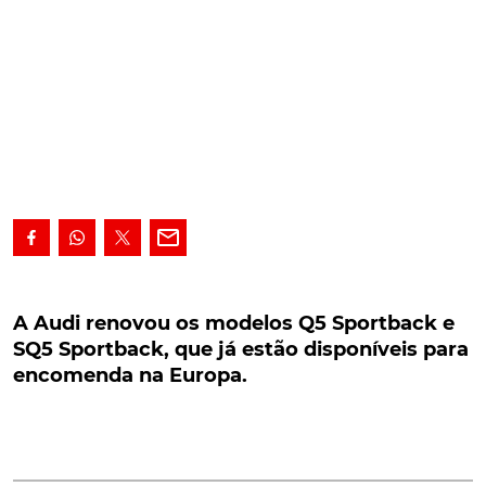
A Audi renovou os modelos Q5 Sportback e
SQ5 Sportback, que já estão disponíveis para
A Audi renovou os modelos Q5 Sportback e
encomenda na Europa.
SQ5 Sportback, que já estão disponíveis para
encomenda na Europa.
A Audi renovou os modelos Q5 Sportback e SQ5
Sportback, que já estão disponíveis para encomenda
na Europa. A versão mais desportiva recebe um
motor V6 3.0 TDi de 341 cv.