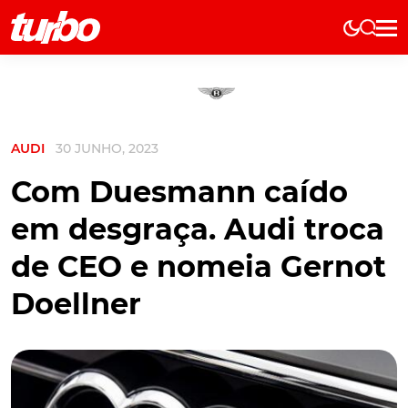
Elétricos
História
Técnica
AUDI
30 JUNHO, 2023
Comerciais
Testes
Com Duesmann caído
Curiosidades
em desgraça. Audi troca
Marcas
de CEO e nomeia Gernot
Elétricos
Doellner
Técnica
Testes