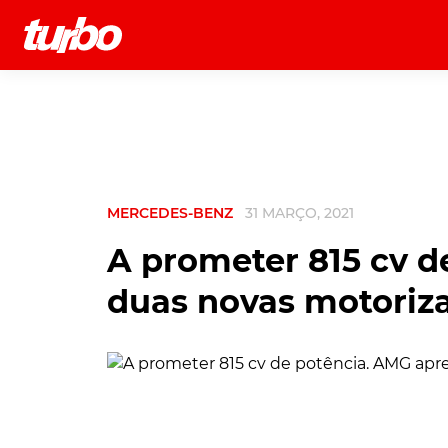
História
Comerciais
Testes
MERCEDES-BENZ
31 MARÇO, 2021
A prometer 815 cv d
duas novas motoriz