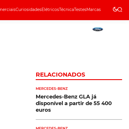
erciais
Curiosidades
Elétricos
Técnica
Testes
Marcas
Técnica
RELACIONADOS
MERCEDES-BENZ
Mercedes-Benz GLA já
disponível a partir de 55 400
euros
MERCEDES-BENZ