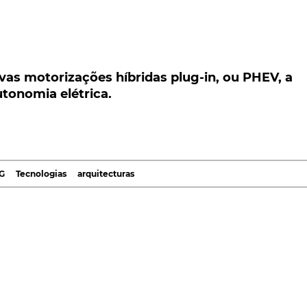
 motorizações híbridas plug-in, ou PHEV, a mai
 elétrica.
as motorizações híbridas plug-in, ou PHEV, a
utonomia elétrica.
s-Benz, acaba de apresentar duas novas motorizaçõ
ernamente. A mais potente e aliciante das quais, a
tracção integral e a capacidade de percorrer pequen
G
Tecnologias
arquitecturas
ia E-Performance e que tem por base, não somente o
como também uma nova versão, de montagem longitudinal
is novos sistemas de propulsão híbrida plug-in, ou PHEV,
139. Além de surgirem, ambos, conjugados com um
s e caixa MCT-Speedshift.
da, um motor elétrico, integrado no eixo traseiro, como
ia, com menores emissões de C02.