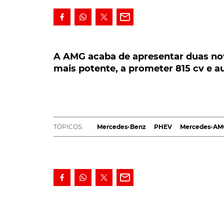
A AMG acaba de apresentar duas novas
potente, a prometer 815 cv e autonomia
A AMG acaba de apresentar duas nov
mais potente, a prometer 815 cv e a
A AMG, divisão de performance da Mercede
híbridas plug-in (PHEV), desenvolvidas int
prometer uma potência de 815 cv, além de 
distâncias, sem emissões.
TÓPICOS:
Mercedes-Benz
PHEV
Mercedes-AM
Parte daquilo que a
AMG
designa de estratég
conhecido bloco V8 4.0 litros twin-turbo, 
do quatro cilindros 2.0 litros turbo, estes do
ostentam a designação interna de M177 e M
conversor de binário AMG de nove velocidade
A par destes, os dois novos
PHEV
recebem, ain
forma de garantir maior potência e eficiênc