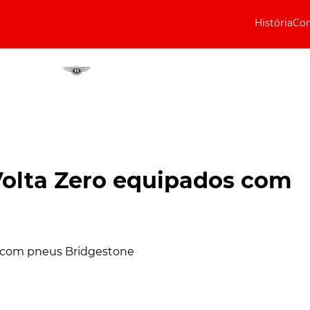
História
Com
Elétricos
Curiosidades
Elétricos
Técnica
Testes
Volta Zero equipados com
Marcas