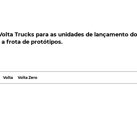
lta Trucks para as unidades de lançamento do
frota de protótipos.
 Volta Trucks para as unidades de lançamento d
a frota de protótipos.
 Trucks para as unidades de lançamento do camião
tótipos que serão testados pelos clientes.
acordo que prevê o fornecimento de pneus da marca
amião elétrico Zero e para os protótipos que vão
Volta
Volta Zero
us no início de 2021.
146/144M R-Steer 002 da
Bridgestone
para os eixos
onal do pneu oferece um desempenho ideal para veículos
, graças ao design direcional do piso, o pneu R-Steer