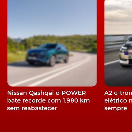
uma redução de aproximadamente 180 mil to
Além da autonomia e da capacidade de carga,
desenvolvimento do Volta Zero foi a seguranç
referências neste domínio.
LEIA TAMBÉM
Volta Trucks revela primeiro camião elétric
Entre as caraterísticas inovadoras é a sua ca
no centro do habitáculo numa posição mais ba
Esta solução tornou-se possível com a elimi
Nissan Qashqai e-POWER
A2 e-tro
assegurar uma ampla visibilidade de 220º ao 
bate recorde com 1.980 km
elétrico 
O primeiro protótipo Volta Zero será lançado 
sem reabastecer
sempre
começarão a ser avaliados pelos clientes no p
TÓPICOS: