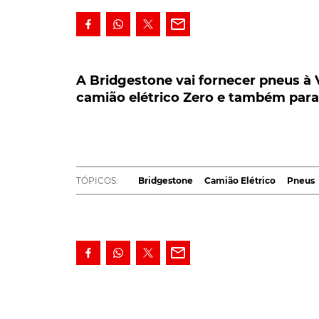
A Bridgestone vai fornecer pneus à Vo
camião elétrico Zero e também para a 
A Bridgestone vai fornecer pneus à
camião elétrico Zero e também para 
A Bridgestone vai fornecer pneus à Volta
elétrico Zero e também para a frota de pro
A Volta Trucks e a
Bridgestone
assinaram um 
japonesa para as unidades de lançamento do c
TÓPICOS:
Bridgestone
Camião Elétrico
Pneus
começar a ser testados por operadores europe
O Volta Zero vai receber pneus 285/70R19.5 
dianteiro e traseiro.
Segundo a
marca japonesa
, o padrão direci
totalmente elétricos com um binário elevado e