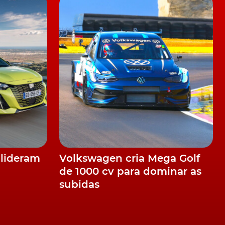
o
 lideram
Volkswagen cria Mega Golf
de 1000 cv para dominar as
subidas