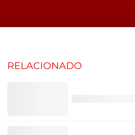
Bridgestone
Camião Elétrico
Pneus
Volta
Vol
RELACIONADO