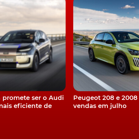
neladas de CO2 até 2025.
 um outro critério levado em consideração no
a. Assim, este camião foi projetado para ser uma das
o de distribuição
bina baixa em vidro e com o posto de condução localizad
ixa do que a habitual neste tipo de veículos.
nação do motor de combustão interna, permitindo
n promete ser o Audi
Peugeot 208 e 2008
motorista e reduzindo os ângulos mortos.
mais eficiente de
vendas em julho
ainda em 2020. Os primeiros veículos de teste piloto
rimeiro trimestre de 2021.