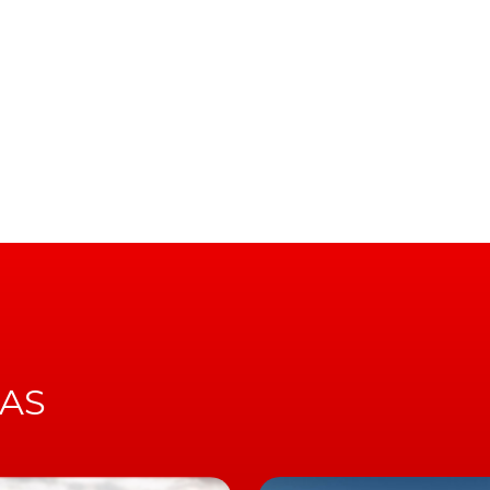
 ruído.
ta Zero, projetado principalmente para uso em centros
ncioso e totalmente elétrico que permite que seja
 mesmo naquelas que seguem padrões mais restritos de
o urbana
 é um camião elétrico que foi desenvolvido
orias na cidade, reduzindo o impacto ambiental das
IAS
mia de 150 a 200 quilómetros, o
Volta Zero
vai permitir