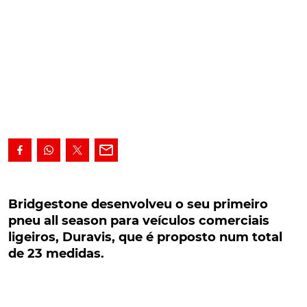
Bridgestone desenvolveu o seu primeiro pneu
all season para veículos comerciais ligeiros,
Bridgestone desenvolveu o seu primeiro
Duravis, que é proposto num total de 23
pneu all season para veículos comerciais
medidas.
ligeiros, Duravis, que é proposto num total
de 23 medidas.
A Bridgestone desenvolveu o seu primeiro pneu all
season para veículos comerciais ligeiros, Duravis,
que é proposto num total de 23 medidas.