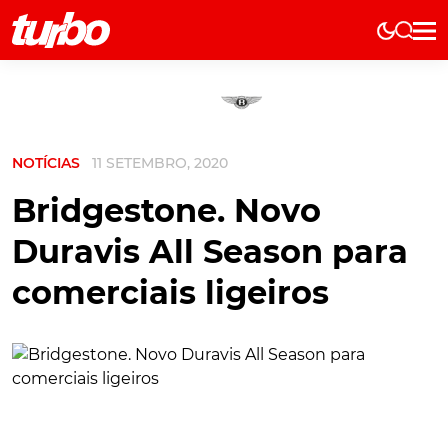
Elétricos
História
Técnica
NOTÍCIAS
11 SETEMBRO, 2020
Comerciais
Testes
Bridgestone. Novo
Curiosidades
Duravis All Season para
Marcas
comerciais ligeiros
Elétricos
Técnica
Testes