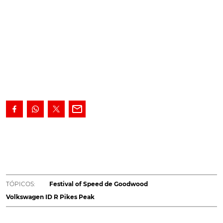
A aniquilar toda a concorrência. Mostrou o
Volkswagen ID R Pikes Peak em Goodwood todo o
seu potencial, após
o glorioso desempenho na
"corrida até às nuvens"
, no mês passado. Esta
proposta germânica estabeleceu a terceira melhor
TÓPICOS:
Festival of Speed de Goodwood
marca de sempre na rampa de Goodwood. Haverá
Volkswagen ID R Pikes Peak
um rival à altura do elétrico da VW?
Nem um mês
passou desde que o Volkswagen ID R Pikes Peak