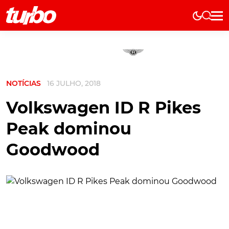
Elétricos
História
Técnica
NOTÍCIAS
16 JULHO, 2018
Comerciais
Testes
Volkswagen ID R Pikes
Curiosidades
Peak dominou
Marcas
Goodwood
Elétricos
Técnica
Testes