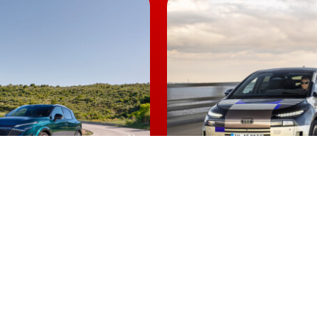
tem previsto fazê-lo.
wagen Group China, Stephan Wöllenstein
bros da família elétrica da Volkswagen, denominada ID
a para veículos exclusivamente elétricos
MEB
. Sendo
a uma motorização capaz de debitar até 310 cv de
, a prometer uma autonomia de 450 quilómetros, já
ID.6 na China, deverá arrancar logo após o
Salão
Qashqai e-POWER
A2 e-tron promete s
orde com 1.980 km
elétrico mais eficien
astecer
sempre
swagen ID.6
mercado chinês