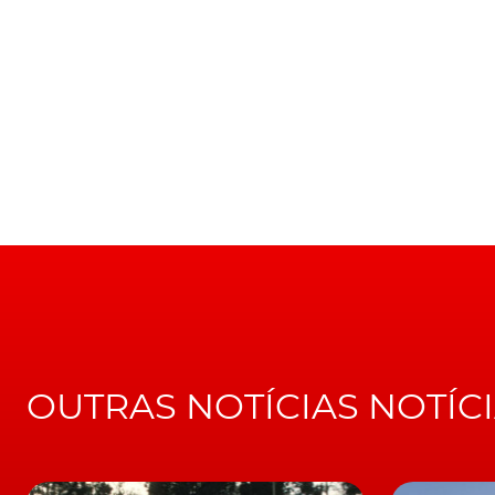
O Volkswagen ID.Roomzz
As duas variantes chinesas do ID.6 serão, de 
alemão mantém no mercado chinês, com o obje
rival directo,
Tesla Model X
.
"Com o ID.6 X e ID.6, vamos poder apresenta
sete lugares, desenhado a pensar no mercado 
Volkswagen, Ralf Brandstaetter
.
LEIA TAMBÉM
Volkswagen ID.6 tem sete lugares e auton
No entanto e segundo avança a Automotive Ne
igualmente, comercializado nos EUA. Decisão 
OUTRAS NOTÍCIAS NOTÍC
porta-voz da marca naquele mercado, o qual 
esteja decidido para já.
Já quanto à possibilidade do modelo poder c