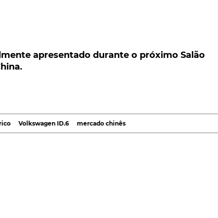
mente apresentado durante o próximo Salão
na.
almente apresentado durante o próximo Salão
hina.
cente família elétrica ID, o Volkswagen ID.6 deverá
óximo Salão Automóvel de Xangai, em Abril, na China
va quanto a um possível lançamento na Europa.
quência de uma comunicação interna da
Volkswagen,
a q
rico
Volkswagen ID.6
mercado chinês
á tido acesso. Recordando que, foi também nesse salão
r o concept ID.Roomzz,que estará na base do
ID.6
.
olkswagen deverá dar a conhecer, nessa mesma
osta 100% elétrica com sete lugares, ID6 X e ID6 Cross.
égia levada a cabo com o
ID.4
, o qual tem, no mercado