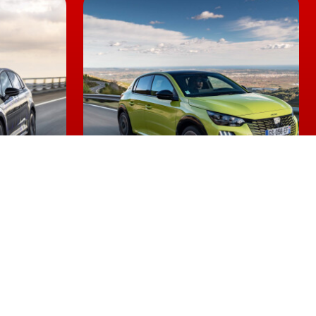
,
er o Audi
Peugeot 208 e 2008 lideram
te de
vendas em julho