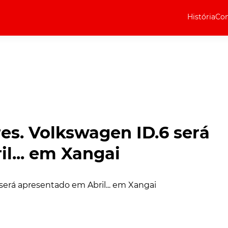
História
Com
Elétricos
Curiosidades
Elétricos
Técnica
Testes
res. Volkswagen ID.6 será
Marcas
l... em Xangai