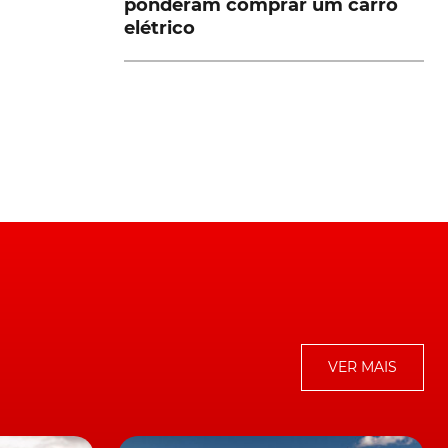
ponderam comprar um carro
elétrico
a
,
VER MAIS
a