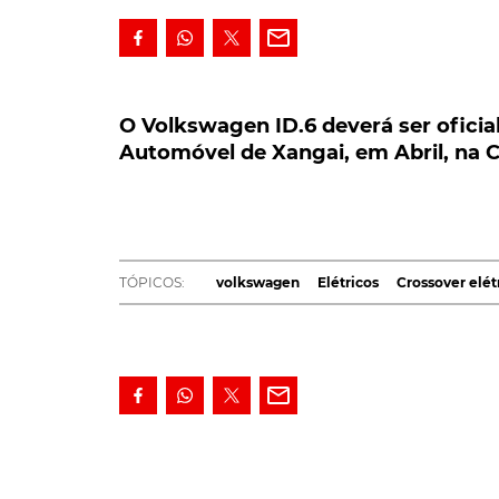
O Volkswagen ID.6 deverá ser oficial
Automóvel de Xangai, em Abril, na Chi
O Volkswagen ID.6 deverá ser ofici
Automóvel de Xangai, em Abril, na C
Anunciado como o próximo elemento da cres
ser oficialmente apresentado durante o pr
Embora e para já, sem qualquer expectati
A decisão ter-se-á tornado conhecida na se
TÓPICOS:
volkswagen
Elétricos
Crossover elét
o site norte-americano
Automotive News
ter
chinês que, há dois anos, foi dado a conhece
Ainda de acordo com as mesmas fontes, a V
apresentação oficial, duas versões desta prop
Repetindo, com este modelo, a mesma estrat
chinês, as mesmas duas versões.