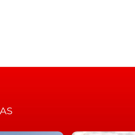
resto, produzidas pelas joint-ventures que o gigante
ctivo de vir a ser uma proposta mais acessível que o
r, já no próximo Salão Automóvel de Xangai, um SUV de
chinês", afirmou, já este mês de março, o
CEO da marc
omia superior a 400 km
ws, o ID.6 não se limitará ao mercado chinês, mas será
que, aliás, a publicação tentou confirmar junto de um
IAS
assumiu ser uma hipótese "possível", ainda que nada
hegar à Europa, em qualquer uma destas duas versões, 