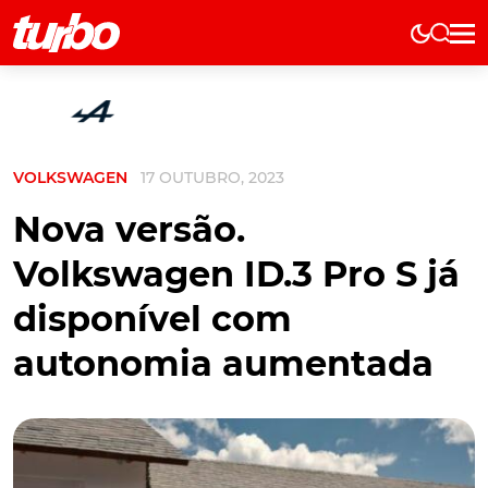
Elétricos
História
Técnica
VOLKSWAGEN
17 OUTUBRO, 2023
Comerciais
Testes
Nova versão.
Curiosidades
Volkswagen ID.3 Pro S já
Marcas
disponível com
Elétricos
autonomia aumentada
Técnica
Testes