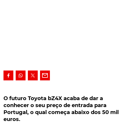
O futuro Toyota bZ4X acaba de dar a conhecer
o seu preço de entrada para Portugal, o qual
O futuro Toyota bZ4X acaba de dar a
começa abaixo dos 50 mil euros.
conhecer o seu preço de entrada para
Portugal, o qual começa abaixo dos 50 mil
Primeiro produto de uma nova família de veículos
euros.
100% elétricos a que a marca nipónica deu o nome
de bZ, sinónimo de 'Beyond Zero', o Toyota bZ4X