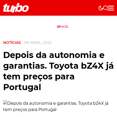
Elétricos
História
Técnica
NOTÍCIAS
08 ABRIL, 2022
Comerciais
Testes
Depois da autonomia e
Curiosidades
garantias. Toyota bZ4X já
Marcas
tem preços para
Elétricos
Portugal
Técnica
Testes