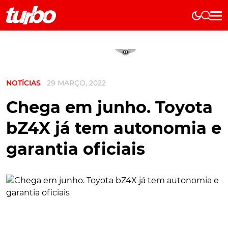
Elétricos
História
Técnica
NOTÍCIAS
29 MARÇO, 2022
Comerciais
Testes
Chega em junho. Toyota
Curiosidades
bZ4X já tem autonomia e
Marcas
garantia oficiais
Elétricos
Técnica
Testes