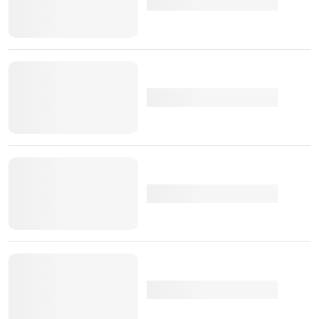
TÓPICOS:
Autonomia
toyota
garantias
Toyota bZ4X
Toyota
Caetano Portugal