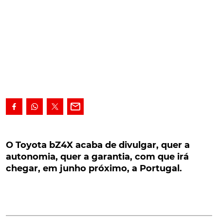
O Toyota bZ4X acaba de divulgar, quer a
autonomia, quer a garantia, com que irá
O Toyota bZ4X acaba de divulgar, quer a
chegar, em junho próximo, a Portugal.
autonomia, quer a garantia, com que irá
chegar, em junho próximo, a Portugal.
Primeiro modelo da nova série de veículos elétricos
a bateria bZ, o Toyota bZ4X acaba de divulgar, quer
a autonomia, quer a garantia, com que irá chegar,
em junho próximo, a Portugal. Isto, numa altura em