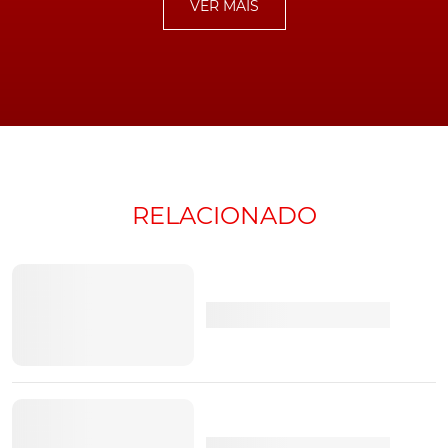
VER MAIS
versatilidade, espaço e desempenho de um verdadeiro
SUV.
Em comunicado, a
Toyota Caetano Portugal
revela
ainda que os primeiros clientes a adquirirem uma
unidade deste novo crossover 100% elétrico, terão
igualmente a possibilidade de usufruir da oferta de
instalação, caso desejem adquirir um carregador
wallbox da marca.
RELACIONADO
O Toyota bZ4X
Com o modelo já em fase de pré-reserva online, no site
oficial da marca nipónica, o importador prevê que as
primeiras unidades do
bZ4X
possam chegar a Portugal
durante o próximo mês de junho.