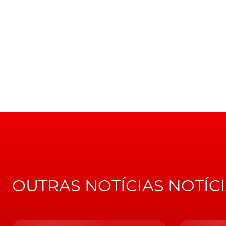
Nome de origem... irlandesa
Quanto ao nome escolhido, Enyaq, a
Skoda
r
palavra "
Enya
", tem origem irlandesa e signif
neste caso, sinónimo de mobilidade elétrica. 
do construtor checo.
Apresentado no último Salão Automóvel de Genebra, o Sko
elétrico da marca checa
"
Enya
tem a sua origem numa outra palavra d
'espírito' ou ainda 'princípio'", explica a
Skoda
precisamente, com o facto deste novo modelo
OUTRAS NOTÍCIAS NOTÍC
Objectivo 2025