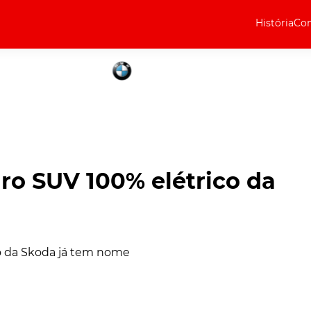
História
Com
Elétricos
Curiosidades
Elétricos
Técnica
Testes
ro SUV 100% elétrico da
Marcas