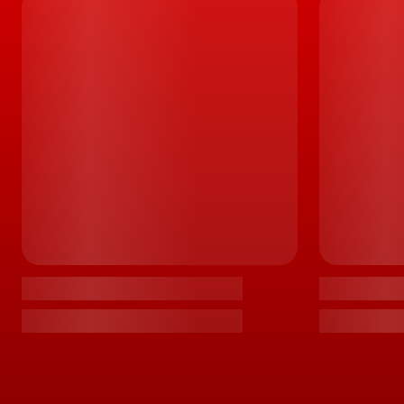
Recorde-se que a Skoda assumiu já como objec
iV
, mais de 10 propostas eletrificadas, até fina
LEIA TAMBÉM
Skoda Superb iV híbrido plug-in chega em
Ainda antes disso, tendo como data limite o fi
de mil milhões de euros no desenvolvimento
também na construção de um ecossistema hol
modernas e respeitadoras do Meio Ambiente
Também no seguimento deste propósito, a
S
híbridos plug-in, representem já cerca de 25
TÓPICOS:
Novidades
Elétricos
SUV Elétrico