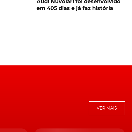
Audi Nuvolari foi desenvolvido
em 405 dias e já faz história
UV
%
.
VER MAIS