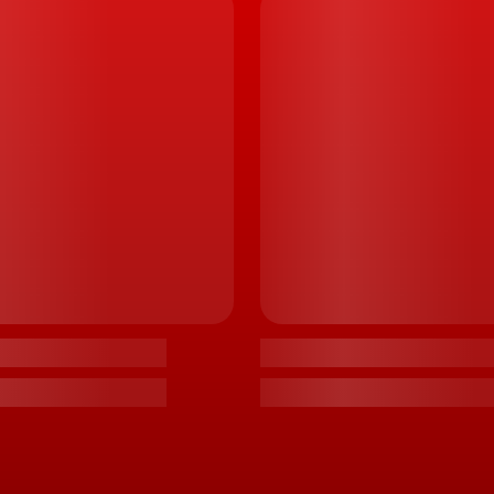
tivo, lançar, ao abrigo da sua nova
submarca elétrica
is de 2022.
 2020
nal de 2021, a marca checa espera ter já investidos cerca
 não apenas de vários
novos modelos elétricos
, como
ístico e interconectado, para soluções de mobilidade
.
koda
espera que, em 2025, os veículos 100% elétricos e
% das suas vendas.