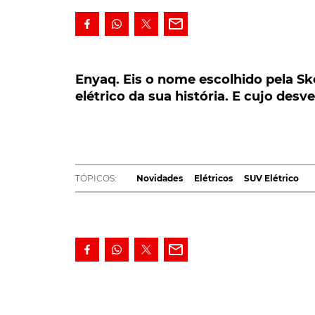
Enyaq. Eis o nome escolhido pela Skod
elétrico da sua história. E cujo desven
Enyaq. Eis o nome escolhido pela Sk
elétrico da sua história. E cujo desv
Enyaq. Eis o nome escolhido pela Skoda, p
sua história. E cujo desvendar deverá ter l
Segundo produto, depois do
Citigo-e iV
, da 
será, contudo,
o primeiro SUV 100% elétrico
TÓPICOS:
Novidades
Elétricos
SUV Elétrico
Sendo já certo que terá como base a
Platafo
este novo modelo irá ainda
buscar a inspira
Concept
, dado a conhecer no último Salão 
LEIA TAMBÉM
Ofensiva elétrica da Skoda assenta em tr