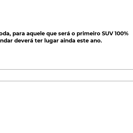
a, para aquele que será o primeiro SUV 100%
dar deverá ter lugar ainda este ano.
oda, para aquele que será o primeiro SUV 100%
endar deverá ter lugar ainda este ano.
ara aquele que será o primeiro SUV 100% elétrico da
ugar ainda este ano.
futura submarca elétrica da Skoda, a iV, o Skoda Enyaq
 do construtor checo
.
rma Modular de Elétrica (MEB)
do Grupo Volkswagen,
ção, em termos estéticos, ao
concept Skoda Vision iV
Automóvel de Genebra de 2019.
ês modelos