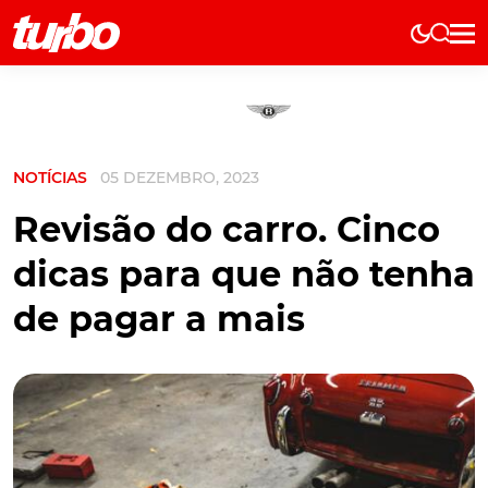
Elétricos
História
Técnica
NOTÍCIAS
05 DEZEMBRO, 2023
Comerciais
Testes
Revisão do carro. Cinco
Curiosidades
dicas para que não tenha
Marcas
de pagar a mais
Elétricos
Técnica
Testes