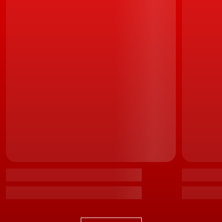
revisão do automóvel que, até para não se ver obrigado
a gastar dinheiro desnecessariamente, devem merecer
a sua reflexão:
1. Comprou carro? Atenção às
garantias!…
Quase todas as marcas dizem oferecer garantias ou
contratos de manutenção – meias verdades.
Tenha muita atenção às exclusões e às obrigações. No
que toca à garantia ela só se aplica se forem feitas todas
as
revisões em concessionários oficiais da marca
.
LEIA TAMBÉM
Lei das Garantias. Atenção às novas regras que já
estão em vigor