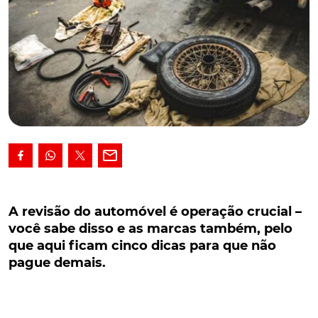
A revisão do automóvel é operação crucial –
você sabe disso e as marcas também, pelo que
A revisão do automóvel é operação crucial –
aqui ficam cinco dicas para que não pague
você sabe disso e as marcas também, pelo
demais.
que aqui ficam cinco dicas para que não
pague demais.
A revisão do automóvel é uma operação de
importância crucial – você sabe disso e as marcas
também. Deixamos-lhe algumas dicas, que devem