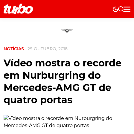
Elétricos
História
Técnica
NOTÍCIAS
29 OUTUBRO, 2018
Comerciais
Testes
Vídeo mostra o recorde
Curiosidades
em Nurburgring do
Marcas
Mercedes-AMG GT de
Elétricos
quatro portas
Técnica
Testes