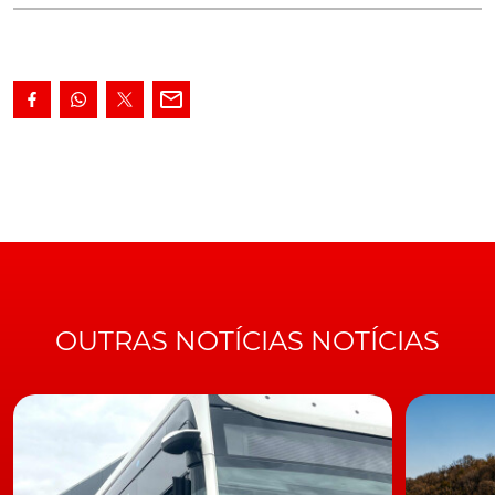
mais rápido da pista.
O Mercedes-AMG GT
63 S bateu
este recorde, ao conseguir um registo incrível para um
carro de 4 lugares, de 7 minutos e 25,41 segundos. Estes
valores andam muito perto dos valores conquistados
pelo Ferrari Enzo (7:25.21) e do Lamborghini Aventador
LP 700-4 (7:25).
Veja o vídeo do recorde em Nurbrgring do Mercedes-AMG GT
de quatro portas
https://www.youtube.com/watch?v=4bgLjcX6NU4
Fonte:
carscoops.com
OUTRAS NOTÍCIAS NOTÍCIAS
TÓPICOS:
Nurburgring
Recordes
Mercedes AMG-GT
Mercedes
AMG-GT Coupé quatro portas