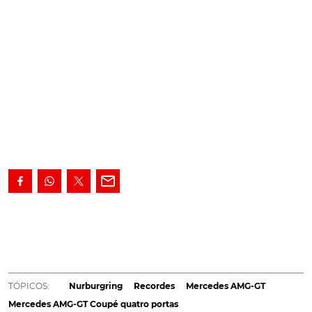
Comprove em vídeo o novo recorde em Nurbrgring
do Mercedes-AMG GT de quatro portas, o automóvel
de 4 portas mais rápido no "Inferno Verde".
Todas as
marcas lutam por terem carros
na lista de recordes em
Nurburgring
. Existem, por isso, imensas categorias, e a
TÓPICOS:
Nurburgring
Recordes
Mercedes AMG-GT
Mercedes orgulha-se de ter agora o carro de 4 lugares
Mercedes AMG-GT Coupé quatro portas