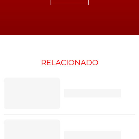
Romeo Stelvio Quadrifoglio o título de SUV mais rápido
de sempre em Nurburgring.
(artigo atualizado em
abril de 2018 com o tempo do 911 GT3 RS)
TÓPICOS:
Radical SR8
Radical SR8LM
NextEV Nio Ep9
Lamborghini Aventador LP750-4
Lamborghini Huracan
Performante
Mercedes-AMG GT R
Porsche 918 Spyder
Recordes
Nissan GT-R Nismo
Nurburgring
Vídeo
Viper
RELACIONADO
ACR- Extreme