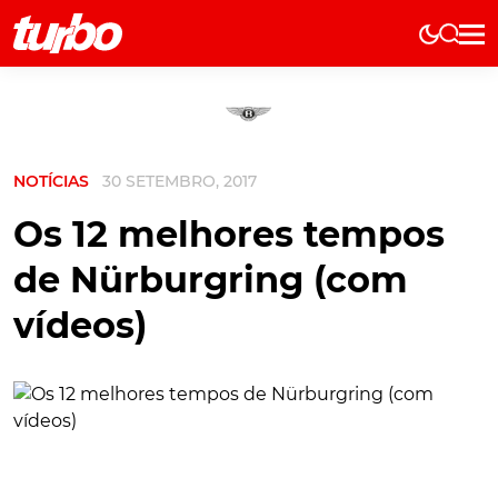
Elétricos
História
Técnica
NOTÍCIAS
30 SETEMBRO, 2017
Comerciais
Testes
Os 12 melhores tempos
Curiosidades
de Nürburgring (com
Marcas
vídeos)
Elétricos
Técnica
Testes