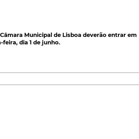
âmara Municipal de Lisboa deverão entrar em
ra, dia 1 de junho.
a Câmara Municipal de Lisboa deverão entrar em
eira, dia 1 de junho.
 problemas técnicos, que entretanto terão sido
nstalar pela Câmara Municipal de Lisboa, para
funcionamento já na próxima quarta-feira, dia 1 de
 jornal
'Nascer do Sol'
, recordando que, com a entrada e
passam a ser 41 os equipamentos de controlo de
ça à multa, o facto da maioria destas novas instalações
e radar, alguns dos quais, ainda tapados por um plásti
entrada de funcionamento dos equipamentos.