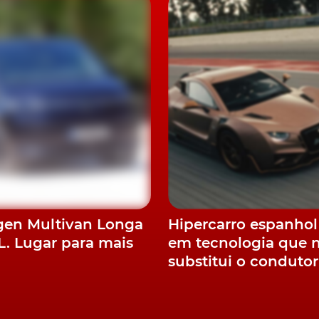
 distância.
de apuramento da velocidade média
, em determinados
nte que vai aguardar por melhores dias, existindo, mesm
imo ano.
gen Multivan Longa
Hipercarro espanhol
L. Lugar para mais
em tecnologia que 
substitui o condutor