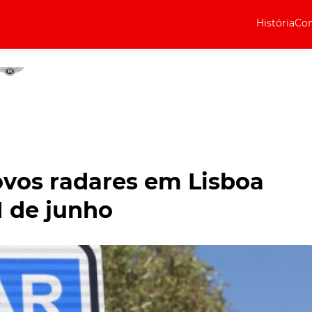
História
Com
Elétricos
Curiosidades
Elétricos
Técnica
Testes
ovos radares em Lisboa
Marcas
1 de junho