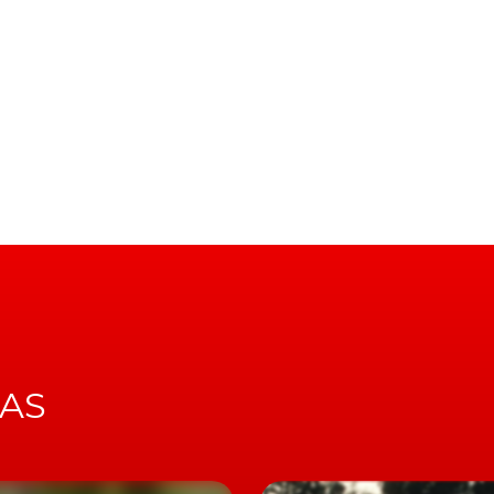
a
 especialistas ouvidos pelo jornal descrevam esta nova
 em particular, devido aos
limites de velocidade impost
e na subida do viaduto de Belém. Ou até mesmo nos 50
.
 caminho
nto da fiscalização que aí vem não se fará, apenas e só,
ambém e no caso da
Polícia de Segurança Pública (PSP)
,
 o diário, foram já adquiridas, mas que só devem estar
IAS
ltas por telemóvel ao volante
ntes, qualquer polícia munido de uma dessas pistolas