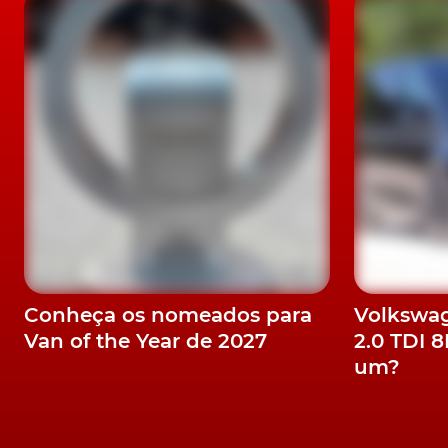
poderá autuar automobilistas a 500 metros de
Já quanto ao também muito falado
sistema 
troços em redor da capital, a publicação gara
a possibilidade de só entrar em vigor no próx
TÓPICOS:
Fiscalização Rodoviária
Lisboa
Radar
Conheça os nomeados para
Volkswa
Van of the Year de 2027
2.0 TDI 8
um?