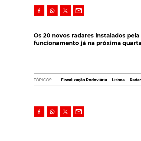
Os 20 novos radares instalados pela C
funcionamento já na próxima quarta-fei
Os 20 novos radares instalados pel
funcionamento já na próxima quarta-f
Depois o período de instalação e de alguns
superados, os 20 novos radares mandados i
controlo da velocidade, deverão entrar em 
junho.
TÓPICOS:
Fiscalização Rodoviária
Lisboa
Radar
A notícia é avançada, esta segunda-feira, pelo
vigor desta duas dezenas de
novos radares
, 
velocidade na capital portuguesa.
A procurar atenuar um certo sentimento de ca
serem antecedidas de avisos de aproximação d
preto. Mas que deverá ser removido com a 