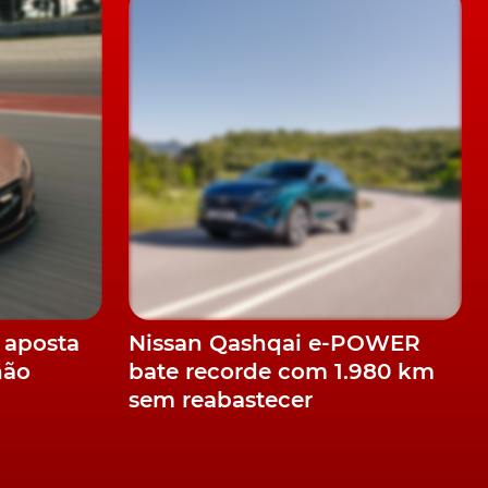
o,
 aposta
Nissan Qashqai e-POWER
não
bate recorde com 1.980 km
sem reabastecer