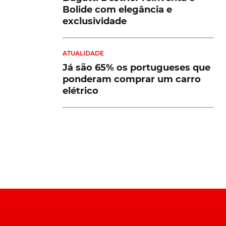
ra
er o Audi
Peugeot 208 e 2008 lideram
te de
vendas em julho