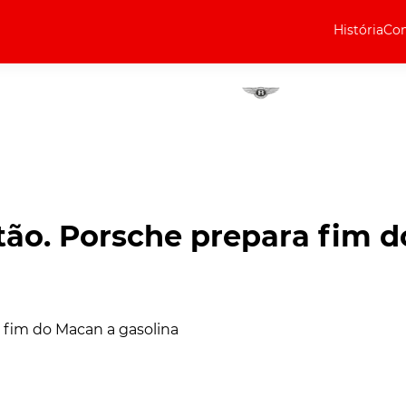
História
Com
Elétricos
Curiosidades
Elétricos
Técnica
Testes
ão. Porsche prepara fim d
Marcas