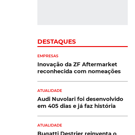
ponderam comprar um carro
elétrico
a
"
VER MAIS
m