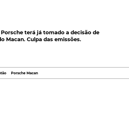
orsche terá já tomado a decisão de descontinua
 das emissões.
 Porsche terá já tomado a decisão de
do Macan. Culpa das emissões.
022, a Porsche terá já tomado a decisão de colocar u
. Também aqui, devido a questões de emissões, ainda
 pelo responsável pela produção de novos produtos da
stão
Porsche Macan
m entrevista à Autocar. Acrescentando que, o
Macan co
to provavelmente, ser descontinuado, dentro de cerca d
or sucesso na oferta da marca alemã, com um total de
 só suplantado pelos resultados do
Cayenne
, com uma
as, a realidade é que, o Macan, "sofre" do mesmo
rições impostas pelos novos regulamentos relativos a