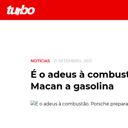
História
Comerciais
Testes
NOTÍCIAS
21 SETEMBRO, 2021
É o adeus à combust
Macan a gasolina