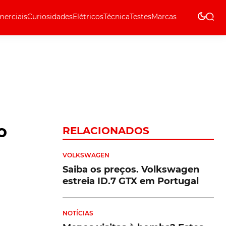
erciais
Curiosidades
Elétricos
Técnica
Testes
Marcas
Técnica
o
RELACIONADOS
VOLKSWAGEN
Saiba os preços. Volkswagen
estreia ID.7 GTX em Portugal
NOTÍCIAS