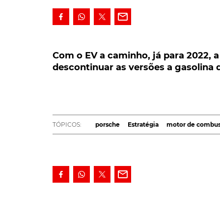
Com o EV a caminho, já para 2022, a P
as versões a gasolina do Macan. Culpa
Com o EV a caminho, já para 2022, a
descontinuar as versões a gasolina 
Com a versão elétrica a caminho, já para 2
ponto final na versão a gasolina do Macan
que não no imediato...
A decisão da
Porsche
foi, de resto, revelada,
TÓPICOS:
porsche
Estratégia
motor de combu
marca de Züffenhausen, Sebastian Staiger, e
motor de combustão a gasolina
, deverá, mui
três anos.
Embora, hoje em dia, um dos modelos de mai
3.618 unidades entregues a clientes, número
estonteante marca de 44.050 unidades vendid
problema de muitos outros modelos - as rest