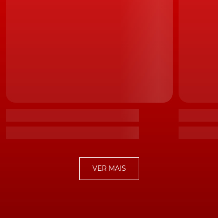
que o
novo GT3 bateu o recorde para um 911 no
Nurburgring
.
https://www.youtube.com/watch?
v=Dokpy_KIuyA
Trailer do jogo Forza Motorsport 7
TÓPICOS:
porsche
Porsche 911
Porsche 911 GT2 RS
Porsche 911
Turbo S
Porsche GT3
VER MAIS