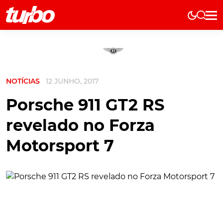
Elétricos
História
Técnica
NOTÍCIAS
12 JUNHO, 2017
Comerciais
Testes
Porsche 911 GT2 RS
Curiosidades
revelado no Forza
Marcas
Motorsport 7
Elétricos
Técnica
Testes