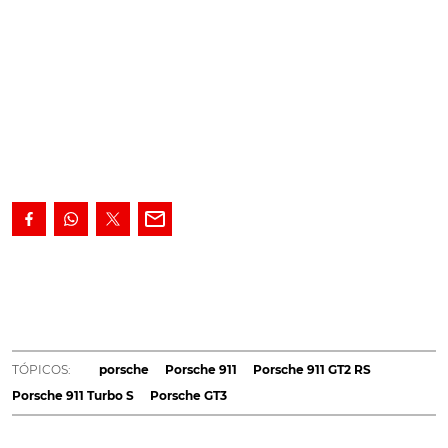
O novo Porsche 911 GT2 RS foi antecipado pela
apresentação oficial do jogo Forza Motorsport 7. É a
primeira vez que o novo todo poderoso 911 GT2 RS
aparece em público no seu esplendor.
Tal como
sucedido com o novo BMW M5,
cujo aspecto foi
TÓPICOS:
porsche
Porsche 911
Porsche 911 GT2 RS
revelado pela série de videojogos 'Need For Speed
',
Porsche 911 Turbo S
Porsche GT3
desta vez foi o novo modelo Porsche 911 GT2 RS a ser
retratado na apresentação do Forza Motorsport 7.