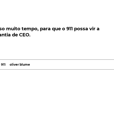
 muito tempo, para que o 911 possa vir a adimitir
EO.
so muito tempo, para que o 911 possa vir a
rantia de CEO.
ece querer conquistar o mercado, ainda existem
 911, que se recusam a ceder e abandonar os motores
 Sendo que, no caso da marca de Zuffenhausen, a
 911
oliver blume
ficadas na sua gama, das quais o
Taycan
, o único modelo
a verdade é que, nem mesmo esse facto incontornável,
eado.
ipal responsável da marca de desportivos de Zuffenhausen
ixou a certeza, segundo noticia a
Automotive News
 não abandonarão os motores de combustão, para a