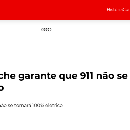
História
Com
Elétricos
Curiosidades
Elétricos
Técnica
Testes
sche garante que 911 não se
Marcas
o