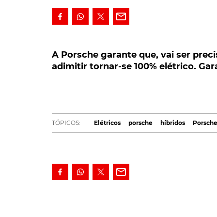
A Porsche garante que, vai ser preciso
tornar-se 100% elétrico. Garantia de C
A Porsche garante que, vai ser preci
adimitir tornar-se 100% elétrico. Ga
Numa altura em que o Veículo Elétrico par
modelos, como é o caso do icónico Porsche
de combustão, tornando-se 100% elétricos.
certeza vem do próprio CEO, Oliver Blume.
TÓPICOS:
Elétricos
porsche
híbridos
Porsche
Embora, hoje em dia, já com propostas eletri
100% elétrico, é mesmo o de maior sucesso, 
parece fazer a
Porsche
mudar o rumo já delin
A garantia surge, de resto, pela voz do princ
Oliver Blume, que, numa videoconferência, de
Europe
, de que, modelos como o icónico
911
,
adoptarem a propulsão elétrica.