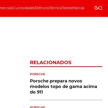
erciais
Curiosidades
Elétricos
Técnica
Testes
Marcas
Técnica
RELACIONADOS
PORSCHE
Porsche prepara novos
modelos topo de gama acima
do 911
PORSCHE