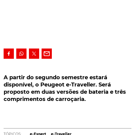
A partir do segundo semestre estará
disponível, o Peugeot e-Traveller. Será proposto
A partir do segundo semestre estará
em duas versões de bateria e três
disponível, o Peugeot e-Traveller. Será
comprimentos de carroçaria.
proposto em duas versões de bateria e três
comprimentos de carroçaria.
A partir do segundo semestre estará disponível, o
Peugeot e-Traveller. Será proposto em duas versões
de bateria e três comprimentos de carroçaria.
Autonomia pode chegar aos 330 km
TÓPICOS:
e-Expert
e-Traveller