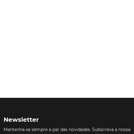
oferta elétrica da marca será complementada pelo
Peugeot e-Expert Combi, que se destina
essencialmente a associações, clubes desportivos ou
transporte de funcionários. Esta versão menos
sofisticada será disponibilizada com lotação de dois a
nove lugares.
TÓPICOS:
e-Expert
e-Traveller
Newsletter
Mantenha-se sempre a par das novidades. Subscreva a nossa