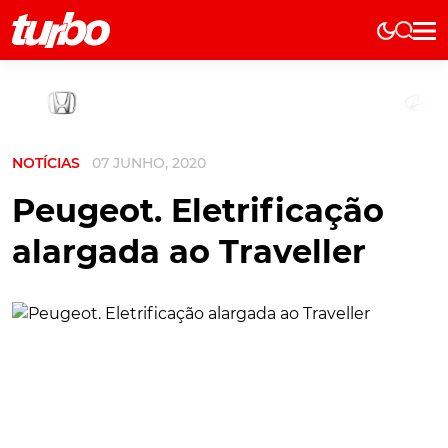
Elétricos
História
Técnica
NOTÍCIAS
07 JUNHO, 2020
Comerciais
Testes
Peugeot. Eletrificação
Curiosidades
alargada ao Traveller
Marcas
Elétricos
Técnica
Testes