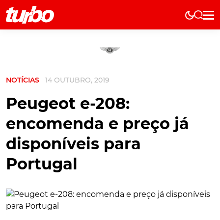
Elétricos
História
Técnica
NOTÍCIAS
14 OUTUBRO, 2019
Comerciais
Testes
Peugeot e-208:
Curiosidades
encomenda e preço já
Marcas
disponíveis para
Elétricos
Portugal
Técnica
Testes