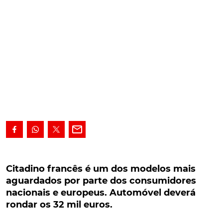
Citadino francês é um dos modelos mais
aguardados por parte dos consumidores
Citadino francês é um dos modelos mais
nacionais e europeus. Automóvel deverá
aguardados por parte dos consumidores
rondar os 32 mil euros.
nacionais e europeus. Automóvel deverá
rondar os 32 mil euros.
A Peugeot inicia uma nova etapa com o arranque
das encomendas do elétrico e-208, que passa a estar