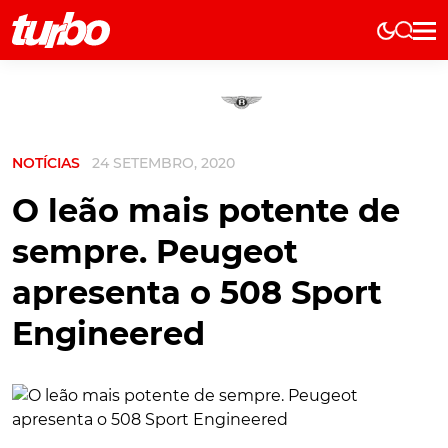
Elétricos
História
Técnica
NOTÍCIAS
24 SETEMBRO, 2020
Comerciais
Testes
O leão mais potente de
Curiosidades
sempre. Peugeot
Marcas
apresenta o 508 Sport
Elétricos
Engineered
Técnica
Testes