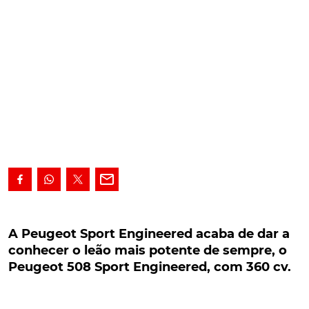
A Peugeot Sport Engineered acaba de dar a
conhecer o leão mais potente de sempre, o
A Peugeot Sport Engineered acaba de dar a
Peugeot 508 Sport Engineered, com 360 cv.
conhecer o leão mais potente de sempre, o
Peugeot 508 Sport Engineered, com 360 cv.
Divisão de performance da marca do leão, a Peugeot
Sport Engineered acaba de dar a conhecer o mais
potente automóvel de série alguma vez produzido