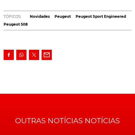
pelo fabricante: o Peugeot 508 Sport Engineered. O
qual e para começar, anuncia uma potência de 360
TÓPICOS:
Novidades
Peugeot
Peugeot Sport Engineered
cv e 520 Nm de binário, graças a uma solução
Peugeot 508
propulsora híbrida plug-in.
Disponível, tanto na carroçaria sedan, como carrinha, o
Peugeot
508 Sport Engineered conjuga um quatro
cilindros 1.6 litros, com dois motores elétricos
posicionados à frente e atrás, para garantir, não
somente uma tracção às quatro rodas, mas também
prestações que passam por uma aceleração dos 0 aos
100 km/h em 5,2 segundos, uma capacidade de
recuperar dos 80 para os 120 km/h em 3 segundos,
assim como por uma velocidade máxima anunciada de
250 km/h... com restritor eletrónico.
OUTRAS NOTÍCIAS NOTÍCIAS