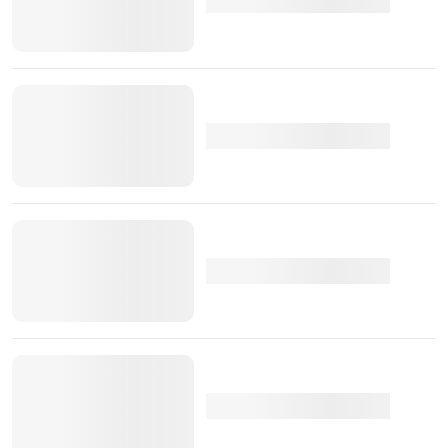
Nacarado -, o
Peugeot 508
Sport Engineered surge
ainda com monogramas Peugeot em preto, como
forma, segundo a marca francesa, de sublinhar as
características desportiva do modelo.
Fabricado em Mulhouse, França, o
Peugeot 508
Sport
Engineered estará disponível apenas por encomenda, a
partir de meados de outubro e dependendo do
mercado.
TÓPICOS:
Novidades
Peugeot
Peugeot Sport Engineered
Peugeot 508