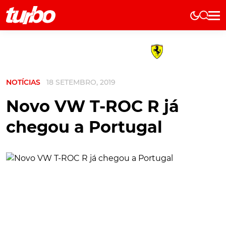
Elétricos
História
Técnica
NOTÍCIAS
18 SETEMBRO, 2019
Comerciais
Testes
Novo VW T-ROC R já
Curiosidades
chegou a Portugal
Marcas
Elétricos
Técnica
Testes