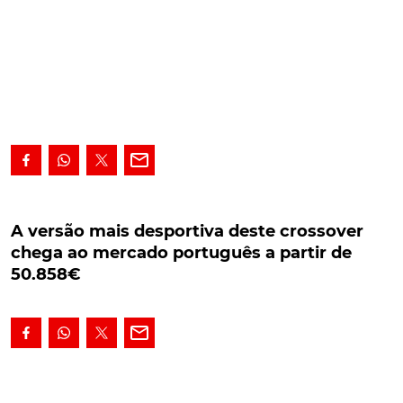
A versão mais desportiva deste crossover
chega ao mercado português a partir de
A versão mais desportiva deste crossover
50.858€
chega ao mercado português a partir de
50.858€
A versão mais desportiva deste crossover chega ao
mercado português a partir de 50.858€ O novo
Volkswagen T-ROC R
, produzido em Portugal pela
Autoeuropa, já está disponível em território nacional a
partir de 50.858€. O motor 2.0 TSI de quatro cilindros
oferece 300 cv e 400 Nm de binário, entre as 2.000 e as