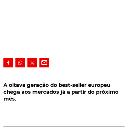
A oitava geração do best-seller europeu chega
aos mercados já a partir do próximo mês.
A oitava geração do best-seller europeu
chega aos mercados já a partir do próximo
A oitava geração do best-seller europeu chega aos
mês.
mercados já a partir do próximo mês.
A Volkswagen acaba de apresentar a oitava geração do
Golf
, um automóvel que já se tornou um
ícone da
indústria automóvel das últimas décadas.
A cidade-