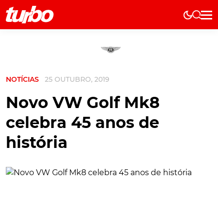
Elétricos
História
Técnica
NOTÍCIAS
25 OUTUBRO, 2019
Comerciais
Testes
Novo VW Golf Mk8
Curiosidades
celebra 45 anos de
Marcas
história
Elétricos
Técnica
Testes