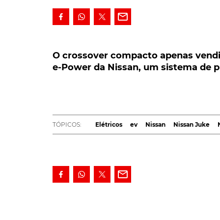
O crossover compacto apenas vendido 
e-Power da Nissan, um sistema de prop
O crossover compacto apenas vendid
e-Power da Nissan, um sistema de pr
Comercializado, entre outros mercados, na 
sua mais recente actualização, a qual tra
tecnologia e-Power da Nissan - um sistema 
através da utilização de um motor de combu
implementar também Juke europeu...
TÓPICOS:
Elétricos
ev
Nissan
Nissan Juke
Lançado no mercado em 2016, o
Nissan
Kick
além do necessário facelift, estreia, especif
elétrica, denominado e-Power.
O atualizado Nissan Kicks
Sistema de propulsão com um princípio simil