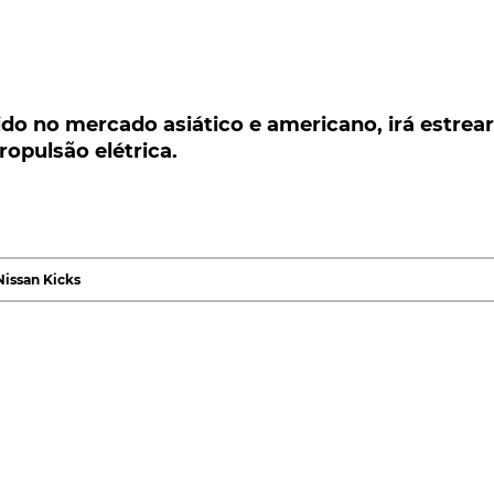
no mercado asiático e americano, irá estrear o
ulsão elétrica.
o no mercado asiático e americano, irá estrear
opulsão elétrica.
Tailândia, o crossover Nissan Kicks acaba de receber
z igualmente nova variante impulsionada pela
de propulsão elétrica, que recarrega as baterias
stão interna. Resta saber se será esta a solução a
Nissan Kicks
s acaba de estrear nova atualização deste modelo, que,
icamente no mercado tailandês, sistema de propulsão
ar ao do
Chevrolet
Volt, o Kicks utiliza a eletricidade para