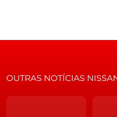
impulsionar as rodas da frente, através de u
binário. Cuja eletricidade provém de uma bat
1.57 KWh.
LEIA TAMBÉM
Nissan LEAF com incentivo de 3.000 euros 
No entanto, ao invés de ser recarregada atr
tomada doméstica, a bateria recupera a ener
a gasolina, de três cilindros e 1.2 litros, sufici
Ou seja, em vez de se carregar com eletricida
OUTRAS NOTÍCIAS NISSA
É esta visão, debaixo do capot do novo Nissan Kicks tailan
Uma possível adoção do sis