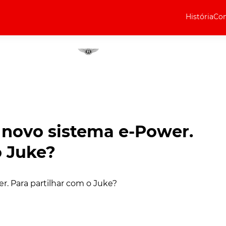
História
Com
Elétricos
Curiosidades
Elétricos
Técnica
Testes
a novo sistema e-Power.
Marcas
o Juke?