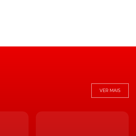
de
a
VER MAIS
o