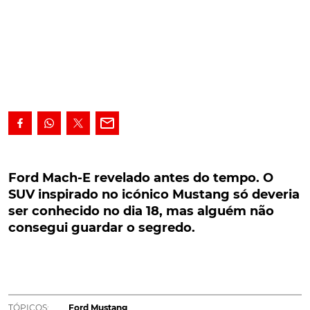
Ford Mach-E revelado antes do tempo. O SUV
inspirado no icónico Mustang só deveria ser
Ford Mach-E revelado antes do tempo. O
conhecido no dia 18, mas alguém não consegui
SUV inspirado no icónico Mustang só deveria
guardar o segredo.
ser conhecido no dia 18, mas alguém não
consegui guardar o segredo.
O SUV eléctrico inspirado no icónico Mustang, só
deveria ser conhecido no dia 18, mas alguém não
consegui guardar o segredo.
O mistério foi desvendado. O novo SUV da Ford, que
TÓPICOS:
Ford Mustang