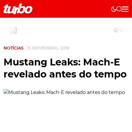
Elétricos
História
Técnica
NOTÍCIAS
15 NOVEMBRO, 2019
Comerciais
Testes
Mustang Leaks: Mach-E
Curiosidades
revelado antes do tempo
Marcas
Elétricos
Técnica
Testes