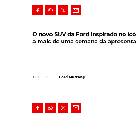
O novo SUV da Ford inspirado no icóni
mais de uma semana da apresentação o
O novo SUV da Ford inspirado no ic
a mais de uma semana da apresentaç
O novo SUV eléctrico da Ford, inspirado no 
apresentação oficial. Um dos temas mais dis
eléctrico da Ford
, inspirado no desportivo 
confirmou o projecto, as opiniões começaram
parte de uma evolução natural, em linha co
TÓPICOS:
Ford Mustang
veículo como um 'sacrilégio' à identidade do
veículo, que tem a sua apresentação marcada 
shots' deste modelo. [smartslider3 slider=74]
TÓPICOS:
Ford Mustang