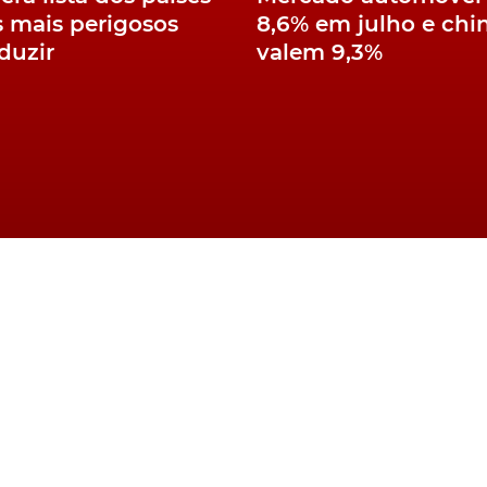
 mais perigosos
8,6% em julho e chin
duzir
valem 9,3%
Combustíveis e
o do