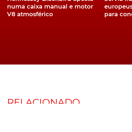
numa caixa manual e motor
europeus
V8 atmosférico
para con
RELACIONADO
Com teaser. Cupra
agenda apresentaçã