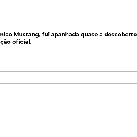
co Mustang, fui apanhada quase a descoberto, a
ficial.
ónico Mustang, fui apanhada quase a descoberto
ão oficial.
icónico Mustang, foi apanhado a mais de uma semana da
cutidos nos últimos dias é a chegada do seu novo
SUV
Mustang. No momento em que a marca americana
-se a dividir. Para uns a chegada de um
SUV Mustang
fa
m as tendências do mercado. Outros vêm a chegada dest
 Mustang. De qualquer forma, a marca aposta neste
para o dia 18 de Novembro. Veja aqui as últimas 'spy-
 Fonte:
Autoexpress