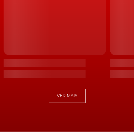
delineiam a nossa visão de design autêntico, criando
uma ponte entre a história da marca e o futuro elétrico",
acrescentou o responsável.
TÓPICOS:
Mini
Mini elétrico
VER MAIS