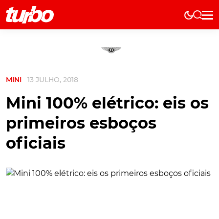
Elétricos
História
Técnica
MINI
13 JULHO, 2018
Comerciais
Testes
Mini 100% elétrico: eis os
Curiosidades
primeiros esboços
Marcas
oficiais
Elétricos
Técnica
Testes