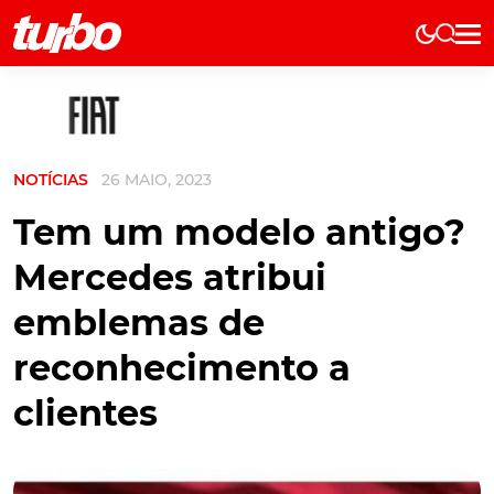
Elétricos
História
Técnica
NOTÍCIAS
26 MAIO, 2023
Comerciais
Testes
Tem um modelo antigo?
Curiosidades
Mercedes atribui
Marcas
emblemas de
Elétricos
reconhecimento a
Técnica
clientes
Testes