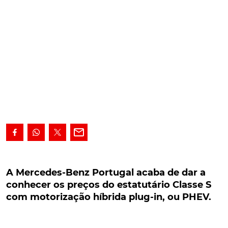
A Mercedes-Benz Portugal acaba de dar a
conhecer os preços do estatutário Classe S
A Mercedes-Benz Portugal acaba de dar a
com motorização híbrida plug-in, ou PHEV.
conhecer os preços do estatutário Classe S
com motorização híbrida plug-in, ou PHEV.
Enquanto, da Alemanha, surgem notícias da
aceleração, por parte da marca da estrela, rumo à
Mobilidade 100% Elétrica, em Portugal, a filial