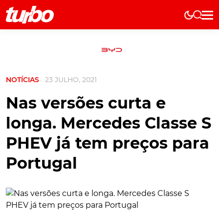
Elétricos
História
Técnica
NOTÍCIAS
23 JULHO, 2021
Comerciais
Testes
Nas versões curta e
Curiosidades
longa. Mercedes Classe S
Marcas
PHEV já tem preços para
Elétricos
Portugal
Técnica
Testes