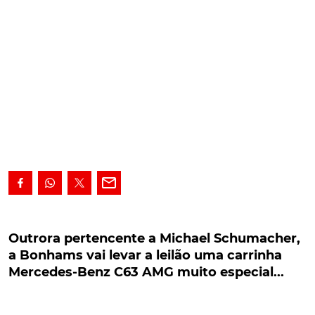
Outrora pertencente a Michael Schumacher, a
Bonhams vai levar a leilão uma carrinha
Outrora pertencente a Michael Schumacher,
Mercedes-Benz C63 AMG muito especial...
a Bonhams vai levar a leilão uma carrinha
Mercedes-Benz C63 AMG muito especial...
Ainda hoje recordado como um dos maiores e
melhores pilotos de Fórmula 1 de todos os tempos, o
alemão Michael Schumacher teve à sua disposição,