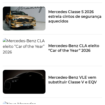
Benz
.
Mercedes Classe S 2026
De qualquer forma e ainda segundo a
Bonhams
, a
estreia cintos de segurança
Mercedes-Benz C63 AMG Estate que, um dia,
aquecidos
pertenceu a Michael Schumacher,
poderá ser
arrematada por por um valor entre os 50 mil e os 97
mil euros
. Montante que, ainda assim e tomando em
linha de conta a quem pertenceu, até poderá ser
Mercedes-Benz CLA eleito
considerado convidativo...
“Car of the Year” 2026
A carrinha Mercedes C63 AMG conta com um atmosférico V8 6.2 litros a
gasolina, a debitar 457 cv de potência e 600 Nm de binário. Foto:
Mercedes-Benz VLE vem
Bonhams
substituir Classe V e EQV
TÓPICOS:
Mercedes-Benz
Leilão
Michael Schumacher
Mercedes-
Benz C63 AMG Estate
Bonhams