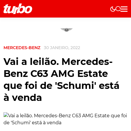
Elétricos
História
Técnica
MERCEDES-BENZ
30 JANEIRO, 2022
Comerciais
Testes
Vai a leilão. Mercedes-
Curiosidades
Benz C63 AMG Estate
Marcas
que foi de 'Schumi' está
Elétricos
à venda
Técnica
Testes