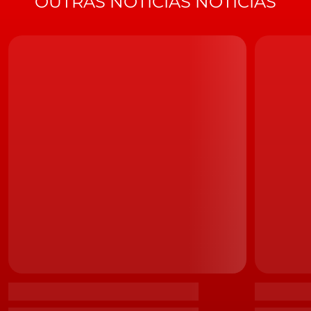
OUTRAS NOTÍCIAS NOTÍCIAS
De acordo com os dados reunidos pela
ACAP
, os
representantes legais das diferentes marcas a
operarem em Portugal, registaram, em abril, um total
de 3.803 veículos matriculados. Número que representa
o já referido recuo de 84,6%, face a abril de 2019.
Já quanto ao período entre janeiro e abril de 2020,
foram matriculados um total de 56.744 veículos novos,
resultado que representa uma queda de 39,8%, face ao
período homólogo de 2019.
Ligeiros de passageiros com
queda de quase 90%
Analisando por sectores, abril trouxe, ao mercado
automóvel de veículos
ligeiros de passageiros
, 2.0749