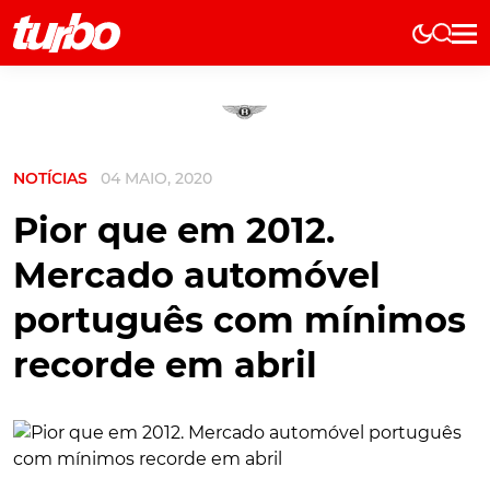
Elétricos
História
Técnica
NOTÍCIAS
04 MAIO, 2020
Comerciais
Testes
Pior que em 2012.
Curiosidades
Mercado automóvel
Marcas
português com mínimos
Elétricos
recorde em abril
Técnica
Testes