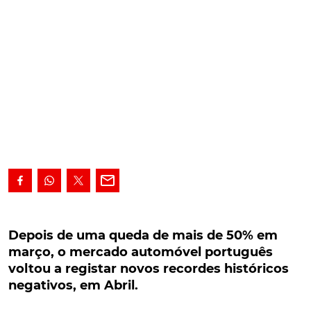
Depois de uma queda de mais de 50% em
março, o mercado automóvel português voltou
Depois de uma queda de mais de 50% em
a registar novos recordes históricos negativos,
março, o mercado automóvel português
em Abril.
voltou a registar novos recordes históricos
negativos, em Abril.
Depois de uma queda de mais de 50% em março, o
mercado automóvel português voltou a conhecer,