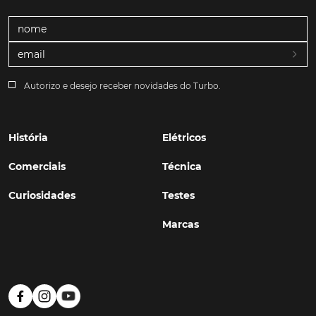
queda de 72,7%. Tendência sentida, de resto, nos
números relativos ao primeiro quadrimestre, com
apenas 1.129 viaturas registadas, e que representam
uma queda de 38,6% nas matriculações.
Autorizo e desejo receber novidades do Turbo.
TÓPICOS:
Mercado Automóvel Nacional
mercado automóvel
Pesados
Ligeiros
ligeiros de passageiros
História
Elétricos
Comerciais
Técnica
Curiosidades
Testes
Marcas