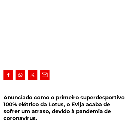
Anunciado como o primeiro superdesportivo
100% elétrico da Lotus, o Evija acaba de sofrer
Anunciado como o primeiro superdesportivo
um atraso, devido à pandemia de coronavírus.
100% elétrico da Lotus, o Evija acaba de
sofrer um atraso, devido à pandemia de
Anunciado como o primeiro superdesportivo 100%
coronavírus.
elétrico do fabricante de Norwich, o Lotus Evija tinha
apresentação agendada ainda para este ano. E,