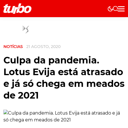
Elétricos
História
Técnica
NOTÍCIAS
21 AGOSTO, 2020
Comerciais
Testes
Culpa da pandemia.
Curiosidades
Lotus Evija está atrasado
Marcas
e já só chega em meados
Elétricos
de 2021
Técnica
Testes