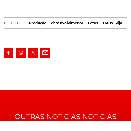
dizemos, "tinha", porque o projecto acaba de sofrer
um atraso nos prazos já definidos, segundo a marca,
devido à pandemia de coronavírus.
TÓPICOS:
Produção
desenvolvimento
Lotus
Lotus Evija
A notícia foi avançada, em exclusivo, pela também
britânica
Autocar
, acrescentando que, o adiamento
agora decidido, deverá levar a um atraso nos planos de,
pelo menos, cinco meses.
Com a entrega das primeiras unidades inicialmente
prevista para o final de 2020, o
Lotus
Evija deverá, assim,
chegar à mãos dos futuros proprietários, apenas lá mais
para o meio do próximo ano.
OUTRAS NOTÍCIAS NOTÍCIAS
De resto e segundo também apurou a revista britânica,
a
Lotus
estará já a preparar o envio de uma carta a todos