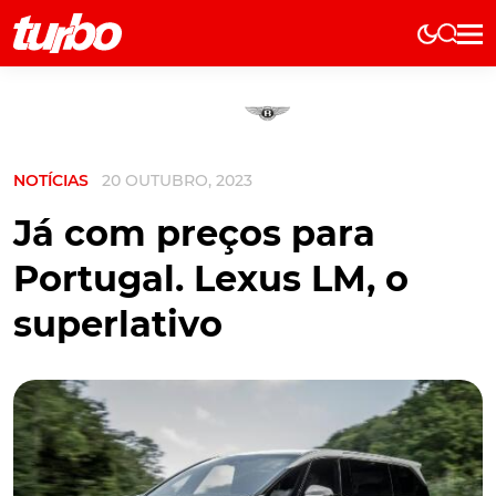
Elétricos
História
Técnica
NOTÍCIAS
20 OUTUBRO, 2023
Comerciais
Testes
Já com preços para
Curiosidades
Portugal. Lexus LM, o
Marcas
superlativo
Elétricos
Técnica
Testes