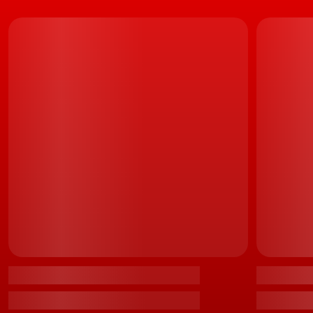
adrenalina.
Processo aplicável a, praticamente, qualquer outro
modelo equipado com este sistema e caixa manual, até
porque o funcionamento do Launch Control é,
basicamente, idêntico em todas as marcas, os vários
passos descritos no vídeo que aqui reproduzimos,
podem e devem, por isso, ser aplicados em qualquer
modelo com estas características técnicas. Não apenas
para que o divertimento seja maior, como também para
salvaguarda do próprio sistema.
LEIA TAMBÉM
Com (ainda) mais potência. BMW prepara já
lançamento dos M3/M4 CS e CSL