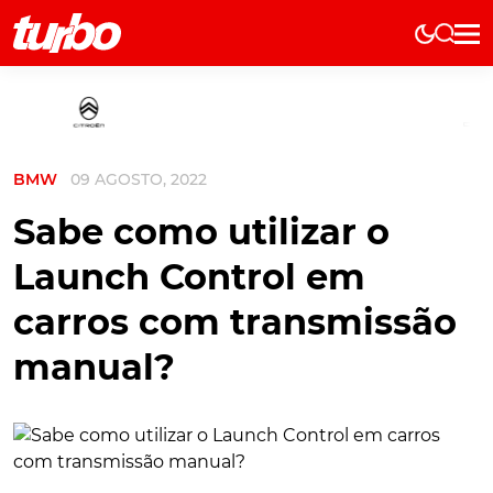
Elétricos
História
Técnica
BMW
09 AGOSTO, 2022
Comerciais
Testes
Sabe como utilizar o
Curiosidades
Launch Control em
Marcas
carros com transmissão
Elétricos
manual?
Técnica
Testes