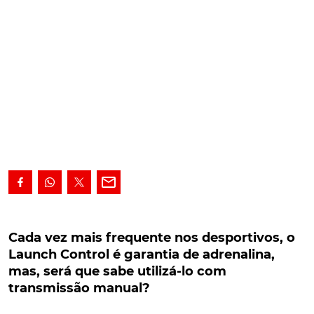
Cada vez mais frequente nos desportivos, o
Launch Control é garantia de adrenalina, mas,
Cada vez mais frequente nos desportivos, o
será que sabe utilizá-lo com transmissão
Launch Control é garantia de adrenalina,
manual?
mas, será que sabe utilizá-lo com
transmissão manual?
Funcionalidade cada vez mais frequente nos
desportivos, o Launch Control é um sistema que lhe