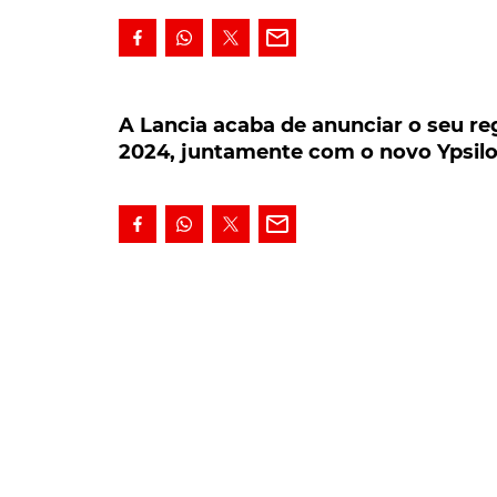
A Lancia acaba de anunciar o seu regre
juntamente com o novo Ypsilon.
A Lancia acaba de anunciar o seu re
2024, juntamente com o novo Ypsilo
Integrada na nova estratégia de internaci
acaba de anunciar o seu regresso a Portug
se fará em conjunto com o lançamento do 
O anúncio do retomar da atividade em Portugal
através dos canais do grupo Stellantis, hoje e
do Brand Manager da
Lancia Portugal
, o por
"Hoje é um dia especial, pois a Lancia está de
"um privilégio para nós estarmos incluídos na
da
Lancia
".