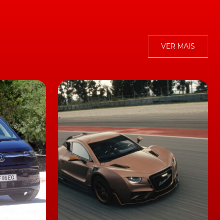
stão mais
ão tanto
am