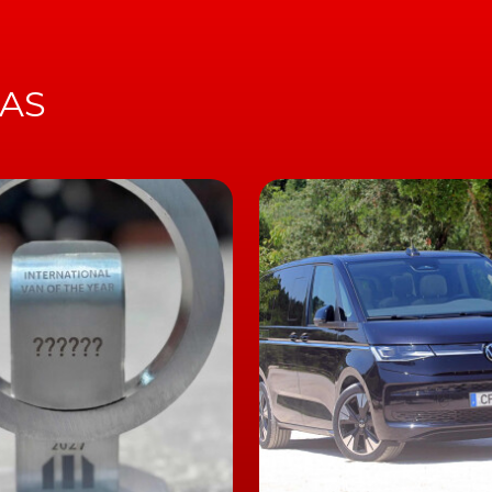
Combustíveis e
o do
baratos… mas n
quanto poderi