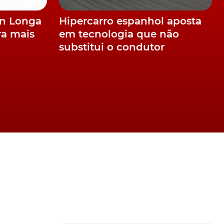
alculável!
ionante
 sempre
ao último
a estar
tar a
os.
 risco de
evido às