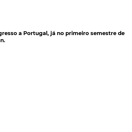
sso a Portugal, já no primeiro semestre de 2024
gresso a Portugal, já no primeiro semestre de
n.
onalização apontada aos mercados europeus, a Lancia
al, já no primeiro semestre de 2024. Um regresso qu
novo Ypsilon.
 foi feito, através de comunicado oficial, divulgado
m dia o proprietário da marca italiana, e com declarações
tuguês David Correia.
 volta a Portugal!", afirma o responsável, destacando ser
 primeira lista de países que farão parte do renasciment