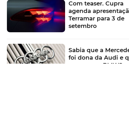
E não é magia! IM
Motors mostra berli
estacionar lateralm