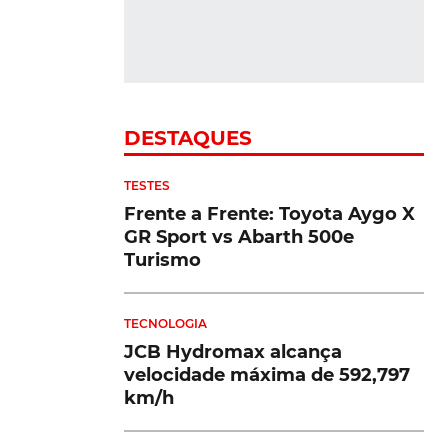
Inovação da ZF Aftermarket
reconhecida com nomeações
os
ue
VER MAIS