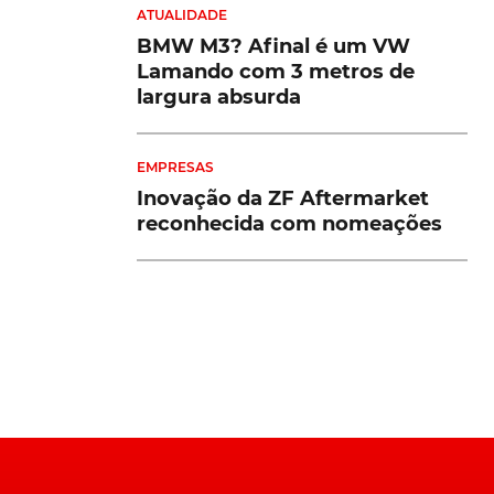
an Longa
Hipercarro espanhol aposta
ra mais
em tecnologia que não
substitui o condutor