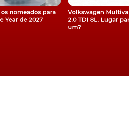
Um tesouro inc
s já
O mais impress
quase
ferro-velho de
vai a leilão
Numa luta até 
nda
EV. BMW volta 
perto de suplan
Tesla
Ford, VW e outr
Kia
Fabricantes em
a
pagar multas d
metas da UE