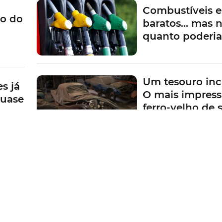
Porque o luxo
se ressente. Me
na a
corta na produ
ente
Classe S