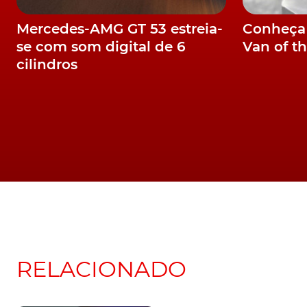
Sabia que a Mercede
foi dona da Audi e 
comprou a BMW?
De nome Temerário.
Lamborghini desve
sucessor HPHEV do
Huracan
Já ouviu falar nele? 
Portugal convida-o 
conhecer o EV3