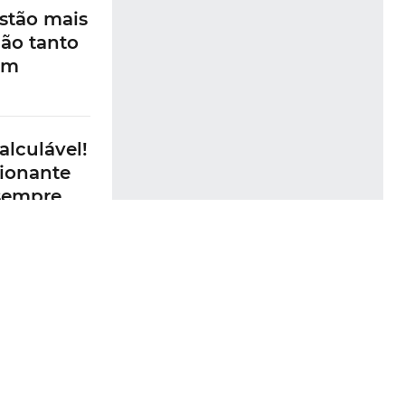
 também
rcedes
ção do