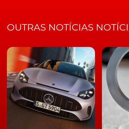
RELACIONADO
Com teaser. Cupra
agenda apresentaçã
Terramar para 3 de
setembro