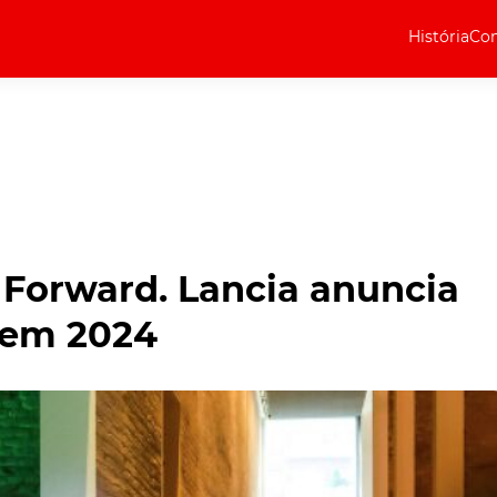
História
Com
Elétricos
Curiosidades
Elétricos
Técnica
Testes
 Forward. Lancia anuncia
Marcas
 em 2024