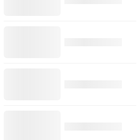
TÓPICOS:
SUV
híbridos plug-in
Lamborghini Urus