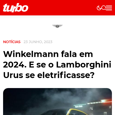
Elétricos
História
Técnica
NOTÍCIAS
23 JUNHO, 2023
Comerciais
Testes
Winkelmann fala em
Curiosidades
2024. E se o Lamborghini
Marcas
Urus se eletrificasse?
Elétricos
Técnica
Testes