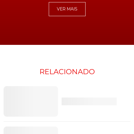
vendidas...
VER MAIS
LEIA TAMBÉM
Com o V12 mais potente de sempre. Eis o
surpreendente Lamborghini SCV12!
Ainda sobre a pequena peça, importa referir que exibe,
inclusivamente, a mesma inscrição que já ostentava no
Sian: "Realizzata a
Sant'Agata Bolognese
". E que, em
português, significa "Fabricado em Sant'Agata
RELACIONADO
Bolognese".
Equipado com V12 e a anunciar
uma potência total de 808 cv
Caso venha a tratar-se, efetivamente, da variante
roadster do Lamborghini Sian, o mais certo é que, tal