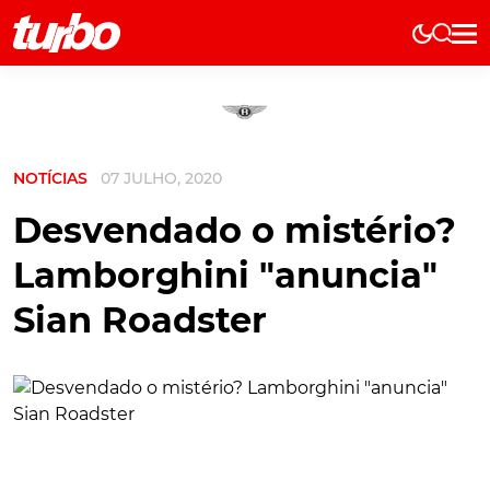
Elétricos
História
Técnica
NOTÍCIAS
07 JULHO, 2020
Comerciais
Testes
Desvendado o mistério?
Curiosidades
Lamborghini "anuncia"
Marcas
Sian Roadster
Elétricos
Técnica
Testes