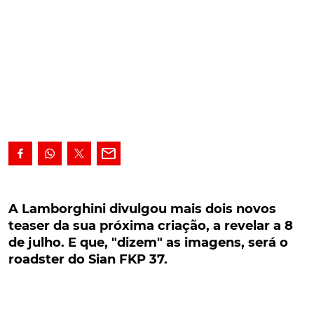
A Lamborghini divulgou mais dois novos teaser
da sua próxima criação, a revelar a 8 de julho. E
A Lamborghini divulgou mais dois novos
que, "dizem" as imagens, será o roadster do
teaser da sua próxima criação, a revelar a 8
Sian FKP 37.
de julho. E que, "dizem" as imagens, será o
roadster do Sian FKP 37.
Depois de um primeiro sinal na última semana, a
Lamborghini volta a colocar o coração dos seus fãs
em sobressalto, ao divulgar novo teaser daquela que