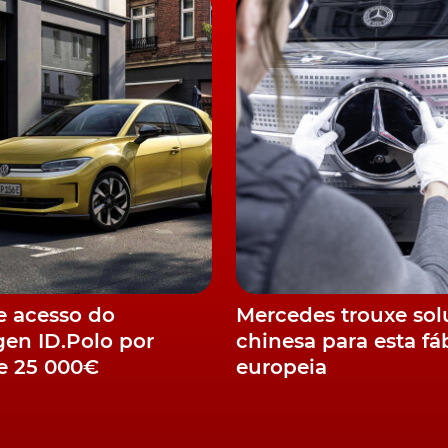
oximidades. Já para não falar num painel de
do sistema de aquecimento, ventilação e ar
o, exclusivo apenas para o condutor.
umentos com elementos específicos
Sportswagen PHEV mantém igualmente o 437 litros de
ue as baterias do
sistema híbrido
, estão colocadas por
assim, mantêm a possibilidade de rebatimento 40:20:40 d
e acesso do
Mercedes trouxe so
en ID.Polo por
chinesa para esta fá
e 25 000€
europeia
 das restantes motorizações, ou seja, uma
garantia ger
ortswagen PHEV está disponível por um preço a partir 
tivas e Ecotaxas. Ou então de 27.490€ + IVA, para as