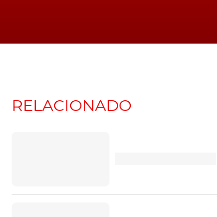
empresas com NIF a começar por "50x xxx.xxx
Graças ao seu sistema híbrido, a Ceed Sportswagen PHEV
TÓPICOS:
Novidades
Kia
PHEV
RELACIONADO