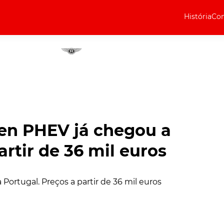
História
Com
Elétricos
Curiosidades
Elétricos
Técnica
Testes
en PHEV já chegou a
Marcas
artir de 36 mil euros