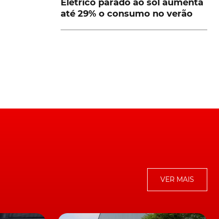
Elétrico parado ao sol aumenta
a
até 29% o consumo no verão
s
VER MAIS