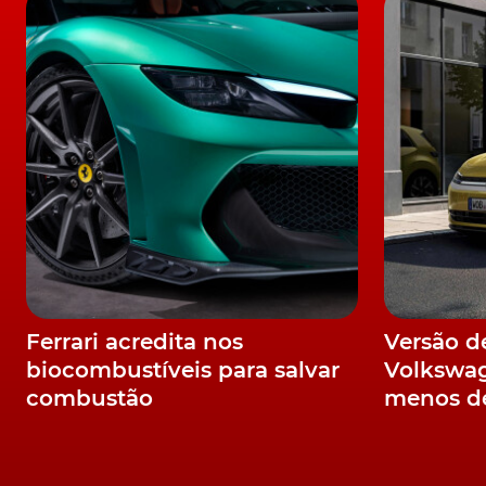
localização de pontos de carregamento nas pr
instrumentos com elementos específicos, ou 
condicionado, com um modo de menor consum
A Ceed Sportswagen PHEV conta com um painel de instr
Sem alterações nas dimensões, a Kia Ceed 
capacidade de carga na bagageira, uma vez q
baixo dos bancos traseiros. Os quais, ainda 
costas.
Ferrari acredita nos
Versão d
Sete anos de garantia
biocombustíveis para salvar
Volkswag
combustão
menos d
Proposta com as mesmas garantias de fábrica
de 7 anos
ou 150.000 km, a nova Kia Ceed Sp
36.090€, ainda antes das despesas administra