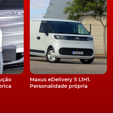
as
lução
Maxus eDelivery 5 L1H1.
brica
Personalidade própria
al
de