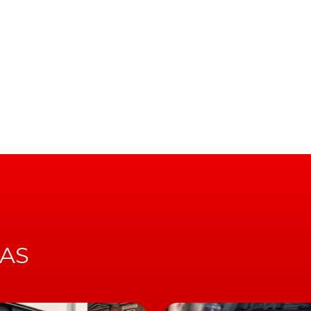
asolina. E que, em conjunto, anunciam uma potência máxim
rmitindo, dessa forma, uma capacidade de aceleração do
agen PHEV mantém a imagem cativante que as versões com motores
 de dupla embraiagem (6DCT), este sistema propulsor
do exclusivamente elétrico, de até 60 km. Fruto
vagem regenerativa, presente de série.
mento melhorado
IAS
é por questões de eficácia aerodinâmica, a Kia Ceed
rsão Drive com que será lançada, com novas
ntre os quais, o indicador de carregamento no topo do
to a partir do exterior, ou ainda a telemática, para