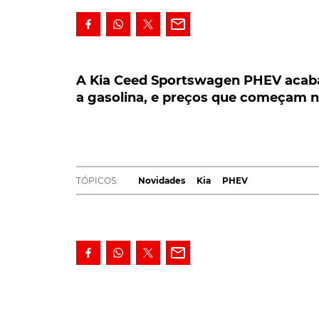
A Kia Ceed Sportswagen PHEV acaba de
gasolina, e preços que começam nos 36
A Kia Ceed Sportswagen PHEV acaba
a gasolina, e preços que começam no
Depois das motorizações mais tradicionais
poluente da carrinha Kia Ceed Sportswagen 
com baterias recarregáveis através de to
particulares.
TÓPICOS:
Novidades
Kia
PHEV
Disponível nos concessionários nacionais já a pa
Kia Ceed Sportswagon PHEV destaca-se por ser
família
Kia
Ceed.
LEIA TAMBÉM
Kia antecipa revelação do novo Ceed
Na base desta nova variante da carrinha sul
propulsão híbrida
plug-in
, a combinar uma ba