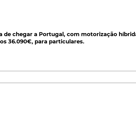
 chegar a Portugal, com motorização híbrida 
.090€, para particulares.
 de chegar a Portugal, com motorização híbrid
s 36.090€, para particulares.
, eis que chega agora a Portugal a variante menos
- a PHEV, ou seja, a motorização híbrida a gasolina,
mada. Os preços começam nos 36.090€, para
rtir do próximo dia 1 de Abril - não, não é mentira... -, a
 a primeira versão plug-in, de baixas emissões, na
-coreana para o segmento C, surge um sistema de
teria de 8,9 kWh e um motor elétrico de 44,5 kW, com 