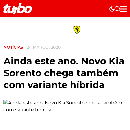
Elétricos
História
Técnica
NOTÍCIAS
24 MARÇO, 2020
Comerciais
Testes
Ainda este ano. Novo Kia
Curiosidades
Sorento chega também
Marcas
com variante híbrida
Elétricos
Técnica
Testes