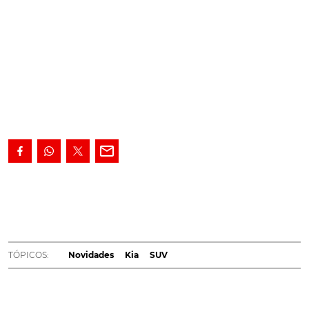
Antecipado via online, depois da impossibilidade de
ser oficialmente apresentado durante o Salão
Automóvel de Genebra 2020, o novo Kia Sorento aí
está, sem segredos, e renovado de cima abaixo. A
começar na plataforma, mas também na tecnologia,
TÓPICOS:
Novidades
Kia
SUV
segurança, e, principalmente, uma nova versão
híbrida.