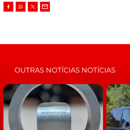
Sport Utility Vehicle
que é também a proposta topo-de-
gama da marca sul-coreana, no segmento SUV, o novo
Kia Sorento apresenta-se, nesta quarta geração, de
argumentos reforçados e, conforme também já tivemos
oportunidade de aqui referir, com uma renovada
ambição em termos estatutários.
LEIA TAMBÉM
Novo Kia Sorento. Estatuto, tecnologia… e promessas
de eletrificação
OUTRAS NOTÍCIAS NOTÍCIAS
A demonstrá-lo, desde logo, o novo visual exterior
totalmente reformulado, a começar na agora
reformulada grelha dianteira "Tiger Nose", mais
alongada e a integrar os grupos ópticos, a procurar
acentuar a largura do modelo.
De resto, as dimensões do Sorento foram outro dos
aspectos em que SUV sul-coreano mudou, tendo
crescido 10 mm no comprimento (4,810 m) e 35 mm na