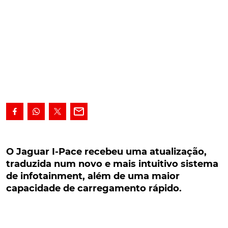
O Jaguar I-Pace recebeu uma atualização,
traduzida num novo e mais intuitivo sistema de
O Jaguar I-Pace recebeu uma atualização,
infotainment, além de uma maior capacidade
traduzida num novo e mais intuitivo sistema
de carregamento rápido.
de infotainment, além de uma maior
capacidade de carregamento rápido.
O Jaguar I-Pace acaba de apresentar a sua mais
recente atualização, a qual passa pela adopção de
um novo e mais intuitivo sistema de infotainment,