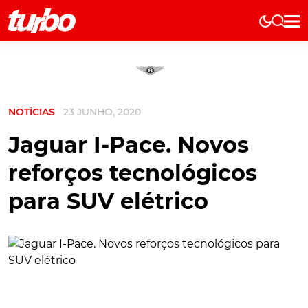
Elétricos
História
Técnica
NOTÍCIAS
23 JUNHO, 2020
Comerciais
Testes
Jaguar I-Pace. Novos
Curiosidades
reforços tecnológicos
Marcas
para SUV elétrico
Elétricos
Técnica
Testes