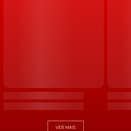
Jaguar I-Pace oferece uma autonomia até 470 km e permite
carregamentos em menos tempo
A Jaguar Land Rover decidiu reforçar os argumentos o
I-
Pace
com novos equipamentos tecnológicos. O
objetivo é simplificar a vida dos utilizadores de veículos
elétricos.
Sistema Pivi Pro
Uma das novidades desta atualização operada no
Jaguar I-Pace, consiste no sistema de
infoentretenimento Pivi Pro, cuja utilização é tão
intuitiva como um smartphone. Permite o acesso a
VER MAIS
diferentes funções, que são apresentadas num ecrã