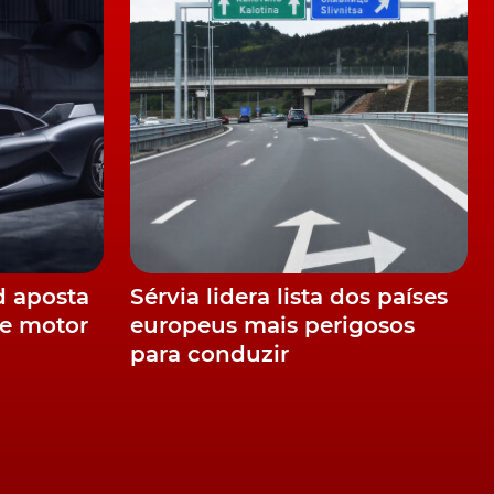
d aposta
Sérvia lidera lista dos países
e motor
europeus mais perigosos
para conduzir