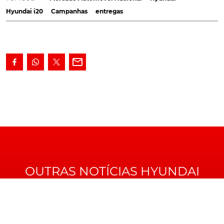
ter o preço de entrada de 17.750€.
Hyundai i20
Campanhas
entregas
Beneficiando da já conhecida garantia de fábrica, sem
limite de quilómetros, de 7 anos, com 7 anos de
assistência em viagem e 7 anos de check-ups anuais
gratuitos, o novo
Hyundai i20
exibe uma estética
renovada, da qual fazem parte novos grupos ópticos
traseiro com formato em 'Z', jantes em liga leve de 17",
além de nove novas opções de cor para o exterior. Seis
das quais, com opção de pintura de dois tons, com
tejadilho Preto Phantom.
OUTRAS NOTÍCIAS HYUNDAI
Em termos de conectividade, destaque para a presença
de um painel de instrumentos digital de 10,25",
emparelhamento via Apple CarPlay e Android, chave
inteligente, botão "Engine Start/Stop" e acesso wireless