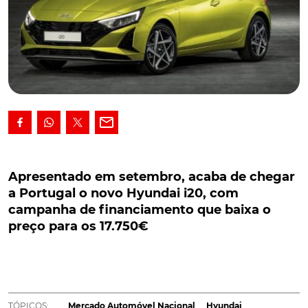
Apresentado em setembro, acaba de chegar a
Portugal o novo Hyundai i20, com campanha
Apresentado em setembro, acaba de chegar
de financiamento que baixa o preço para os
a Portugal o novo Hyundai i20, com
17.750€
campanha de financiamento que baixa o
preço para os 17.750€
Apresentado em setembro último, acaba de chegar
a Portugal o novo Hyundai i20, cujas primeiras
unidades estão agora a ser entregues aos
proprietários. Também com uma nova campanha de
financiamento, através da qual o utilitário passa a
TÓPICOS:
Mercado Automóvel Nacional
Hyundai