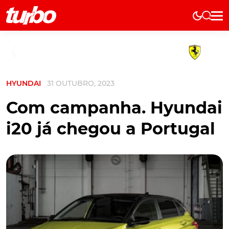
Elétricos
História
Técnica
HYUNDAI
31 OUTUBRO, 2023
Comerciais
Testes
Com campanha. Hyundai
Curiosidades
i20 já chegou a Portugal
Marcas
Elétricos
Técnica
Testes